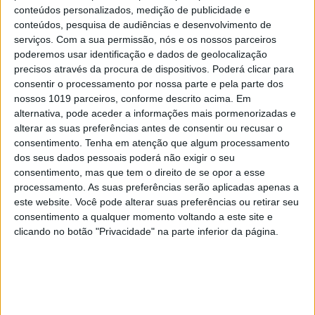
conteúdos personalizados, medição de publicidade e
conteúdos, pesquisa de audiências e desenvolvimento de
serviços.
Com a sua permissão, nós e os nossos parceiros
poderemos usar identificação e dados de geolocalização
precisos através da procura de dispositivos. Poderá clicar para
consentir o processamento por nossa parte e pela parte dos
nossos 1019 parceiros, conforme descrito acima. Em
alternativa, pode aceder a informações mais pormenorizadas e
alterar as suas preferências antes de consentir ou recusar o
consentimento.
Tenha em atenção que algum processamento
dos seus dados pessoais poderá não exigir o seu
consentimento, mas que tem o direito de se opor a esse
EDIÇÃO 1744
processamento. As suas preferências serão aplicadas apenas a
este website. Você pode alterar suas preferências ou retirar seu
consentimento a qualquer momento voltando a este site e
clicando no botão "Privacidade" na parte inferior da página.
MAIS VISTOS
1
Linha Circular do Metropolitano: O carrossel de