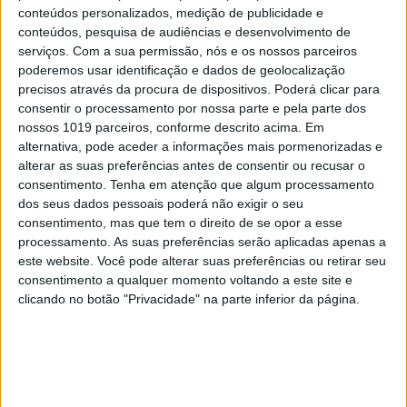
conteúdos personalizados, medição de publicidade e
anexos às habitações, mudaram fechaduras e
conteúdos, pesquisa de audiências e desenvolvimento de
arrancaram janelas, deixando-os à mercê da
serviços.
Com a sua permissão, nós e os nossos parceiros
poderemos usar identificação e dados de geolocalização
chuva e do vento. “No passado, os velhos
precisos através da procura de dispositivos. Poderá clicar para
aguentaram casas e telhados às costas. Os
consentir o processamento por nossa parte e pela parte dos
agredidos de hoje podiam ser nossos pais ou avós”,
nossos 1019 parceiros, conforme descrito acima. Em
alternativa, pode aceder a informações mais pormenorizadas e
ilustra.
alterar as suas preferências antes de consentir ou recusar o
consentimento.
Tenha em atenção que algum processamento
A ameaça de despejo assume muitas caras e não
dos seus dados pessoais poderá não exigir o seu
escolhe idades.
consentimento, mas que tem o direito de se opor a esse
processamento. As suas preferências serão aplicadas apenas a
“Aumentar a renda 300 euros é uma expulsão
este website. Você pode alterar suas preferências ou retirar seu
encapotada. E há senhorios a exigir três meses de
consentimento a qualquer momento voltando a este site e
clicando no botão "Privacidade" na parte inferior da página.
entrada, fiador e IRS, uma forma subtil de
selecionar”, conta Ana Barbosa, 28 anos, única
residente num prédio de quatro andares, na Rua
da Conceição. Paga €290 pelo T1+1, no qual fez