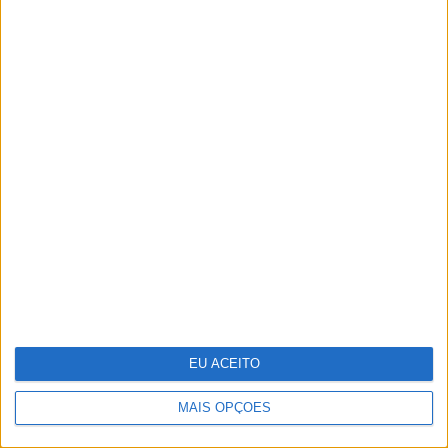
Parque Marinho Luiz Saldanha: Um
mar abençoado, nas palavras e
imagens do multipremiado
fotógrafo Luís Quinta
EU ACEITO
MAIS OPÇÕES