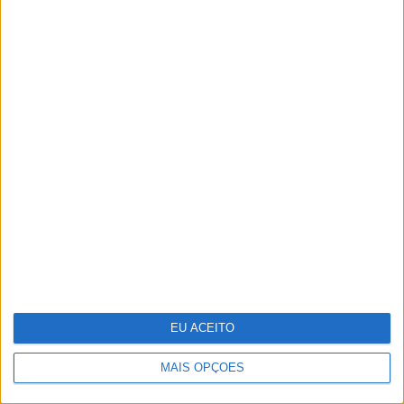
Cocktail tóxico encontrado em
plástico reciclado
EU ACEITO
MAIS OPÇÕES