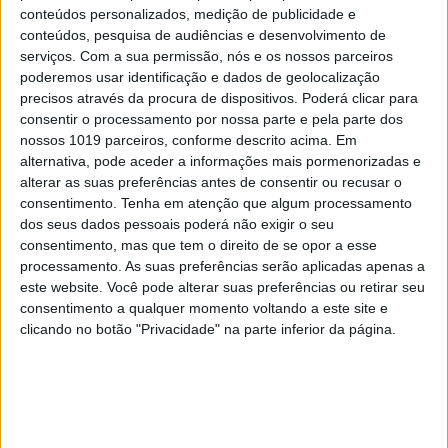
conteúdos personalizados, medição de publicidade e
5
conteúdos, pesquisa de audiências e desenvolvimento de
A longevidade não se improvisa
serviços.
Com a sua permissão, nós e os nossos parceiros
poderemos usar identificação e dados de geolocalização
precisos através da procura de dispositivos. Poderá clicar para
6
“Saudade é um sentimento muito bonito, mas por
consentir o processamento por nossa parte e pela parte dos
vezes muito despropositado. Temos muito
nossos 1019 parceiros, conforme descrito acima. Em
orgulho dessa palavra, que achamos que nos faz
alternativa, pode aceder a informações mais pormenorizadas e
especiais, quando na verdade nos torna
alterar as suas preferências antes de consentir ou recusar o
cobardes’’
consentimento.
Tenha em atenção que algum processamento
7
dos seus dados pessoais poderá não exigir o seu
Os Lusíadas são um hospital e Guerra Junqueiro
uma avenida
consentimento, mas que tem o direito de se opor a esse
processamento. As suas preferências serão aplicadas apenas a
8
este website. Você pode alterar suas preferências ou retirar seu
O Nobel disse o que ninguém quer ouvir
consentimento a qualquer momento voltando a este site e
clicando no botão "Privacidade" na parte inferior da página.
9
4 de agosto de 1578. D. Sebastião, Ceuta: a vida
complexa dos símbolos
10
Tem apneia do sono e não consegue usar a
máquina CPAP? Há uma alternativa a avaliar.