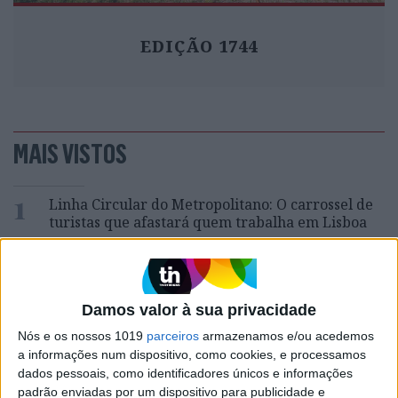
EDIÇÃO 1744
MAIS VISTOS
1
Linha Circular do Metropolitano: O carrossel de
turistas que afastará quem trabalha em Lisboa
2
Celebridades que viram os seus vídeos íntimos na
Internet
Damos valor à sua privacidade
3
Quem é Deus para uma criança? Opinião de José
Nós e os nossos 1019
parceiros
armazenamos e/ou acedemos
Brissos-Lino
a informações num dispositivo, como cookies, e processamos
4
dados pessoais, como identificadores únicos e informações
Covas do Barroso: A luta por um modo de vida
padrão enviadas por um dispositivo para publicidade e