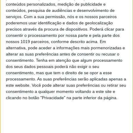
conteúdos personalizados, medição de publicidade e
conteúdos, pesquisa de audiências e desenvolvimento de
serviços.
Com a sua permissão, nós e os nossos parceiros
poderemos usar identificação e dados de geolocalização
precisos através da procura de dispositivos. Poderá clicar para
MUNDO
consentir o processamento por nossa parte e pela parte dos
nossos 1019 parceiros, conforme descrito acima. Em
Dois pilotos acreditam conseguir
alternativa, pode aceder a informações mais pormenorizadas e
encontrar o MH370. Só precisam de
alterar as suas preferências antes de consentir ou recusar o
5 milhões
consentimento.
Tenha em atenção que algum processamento
dos seus dados pessoais poderá não exigir o seu
consentimento, mas que tem o direito de se opor a esse
processamento. As suas preferências serão aplicadas apenas a
este website. Você pode alterar suas preferências ou retirar seu
consentimento a qualquer momento voltando a este site e
clicando no botão "Privacidade" na parte inferior da página.