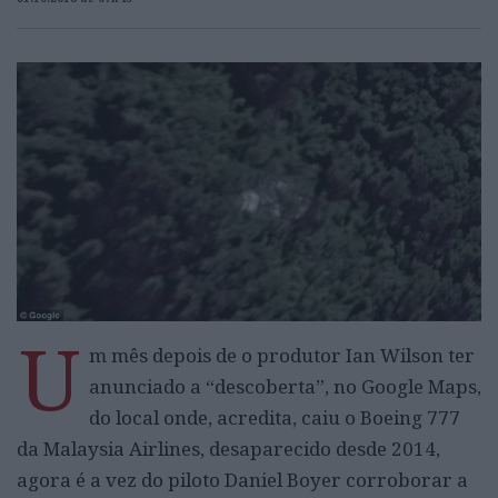
U
m mês depois de o produtor Ian Wilson ter
anunciado a “descoberta”, no Google Maps,
do local onde, acredita, caiu o Boeing 777
da Malaysia Airlines, desaparecido desde 2014,
agora é a vez do piloto Daniel Boyer corroborar a