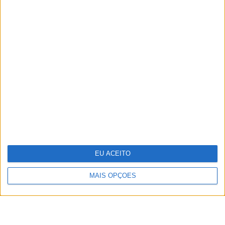
TERMOS E CONDIÇÕES DE UTILIZAÇÃO
POLÍTICA DE PRIVACIDADDE
POLÍTICA DE COOKIES
EU ACEITO
Copyright © Trust in News. Todos os direitos reservados.
MAIS OPÇÕES