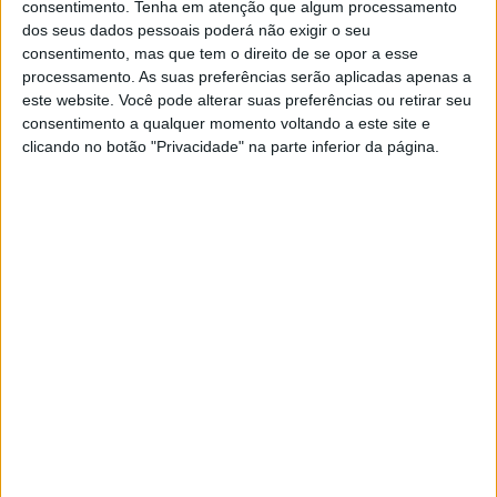
consentimento.
Tenha em atenção que algum processamento
dos seus dados pessoais poderá não exigir o seu
consentimento, mas que tem o direito de se opor a esse
processamento. As suas preferências serão aplicadas apenas a
este website. Você pode alterar suas preferências ou retirar seu
MUNDO
consentimento a qualquer momento voltando a este site e
Grande Prémio de Macau com
clicando no botão "Privacidade" na parte inferior da página.
número mais elevado de mulheres
em quase 70 anos
O 70.º Grande Prémio de Macau arranca no
sábado com pelo menos oito mulheres em
competição, o número mais elevado desde 1956,
mas três pilotos disseram à Lusa que o desporto
ainda está longe da igualdade de género