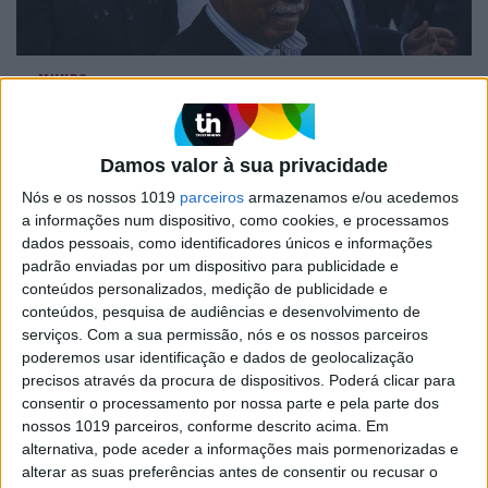
MUNDO
Líder da oposição da Malásia volta
atrás em plano de abandonar
partido
Damos valor à sua privacidade
O líder da oposição da Malásia, Muhyiddin
Nós e os nossos 1019
parceiros
armazenamos e/ou acedemos
Yassin, disse que se irá recandidatar à
a informações num dispositivo, como cookies, e processamos
presidência do partido Bersatu nas próximas
dados pessoais, como identificadores únicos e informações
eleições internas, um dia depois de anunciar que
padrão enviadas por um dispositivo para publicidade e
iria renunciar ao cargo
conteúdos personalizados, medição de publicidade e
conteúdos, pesquisa de audiências e desenvolvimento de
serviços.
Com a sua permissão, nós e os nossos parceiros
poderemos usar identificação e dados de geolocalização
precisos através da procura de dispositivos. Poderá clicar para
consentir o processamento por nossa parte e pela parte dos
nossos 1019 parceiros, conforme descrito acima. Em
alternativa, pode aceder a informações mais pormenorizadas e
alterar as suas preferências antes de consentir ou recusar o