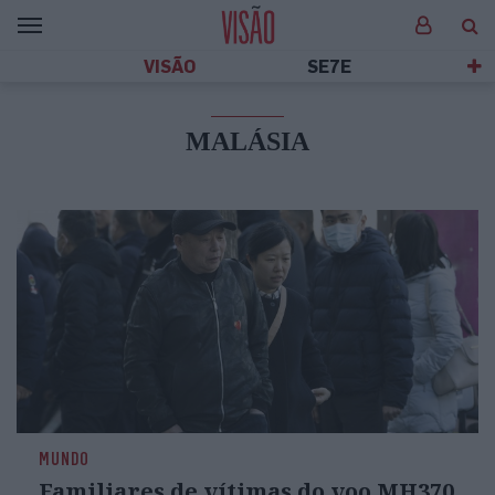
VISÃO
SE7E
MALÁSIA
MUNDO
Familiares de vítimas do voo MH370