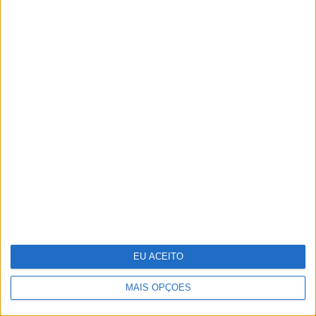
De Zeca Afonso a Adriano Correia
de Oliveira. O papel da música de
intervenção na revolução de 1974
Portugália Belém reabre renovada
EU ACEITO
em ano de centenário
MAIS OPÇÕES