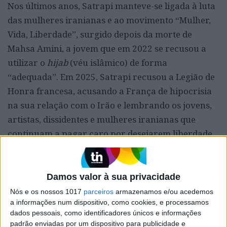
Nos últimos anos, Satrapi manteve-se ligada à luta
das mulheres iranianas e ao movimento “Mulher,
Vida, Liberdade”, surgido depois da morte de
Mahsa Amini, a jovem que em 2022 se recusou a
utilizar o
hijab
(véu islâmico) de forma
“adequada”. Em 2025, Satrapi recusou a Legião de
Honra francesa, acusando a França de hipocrisia
na sua relação com o Irão e lembrando os jovens,
artistas, dissidentes e mulheres iranianas que
continuam a pagar caro por desejarem liberdade.
Isto diz muito sobre ela. Há quem aceite medalhas
para emoldurar a biografia. Satrapi recusou uma
para não trair a consciência. Era também, e
Damos valor à sua privacidade
sobretudo, segundo dizem as pessoas que com ela
Nós e os nossos 1017
parceiros
armazenamos e/ou acedemos
a informações num dispositivo, como cookies, e processamos
conviveram, muito divertida. Uma mulher capaz
dados pessoais, como identificadores únicos e informações
de falar de ditaduras, patriarcado, tortura, exílio e
padrão enviadas por um dispositivo para publicidade e