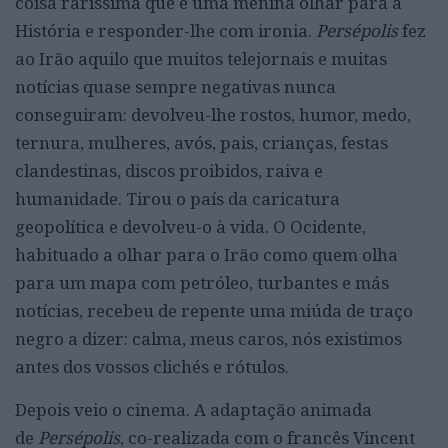
coisa raríssima que é uma menina olhar para a
História e responder-lhe com ironia.
Persépolis
fez
ao Irão aquilo que muitos telejornais e muitas
notícias quase sempre negativas nunca
conseguiram: devolveu-lhe rostos, humor, medo,
ternura, mulheres, avós, pais, crianças, festas
clandestinas, discos proibidos, raiva e
humanidade. Tirou o país da caricatura
geopolítica e devolveu-o à vida. O Ocidente,
habituado a olhar para o Irão como quem olha
para um mapa com petróleo, turbantes e más
notícias, recebeu de repente uma miúda de traço
negro a dizer: calma, meus caros, nós existimos
antes dos vossos clichés e rótulos.
Depois veio o cinema. A adaptação animada
de
Persépolis
, co-realizada com o francês Vincent