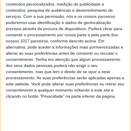
morte sem perder a capacidade de uma piada
conteúdos personalizados, medição de publicidade e
conteúdos, pesquisa de audiências e desenvolvimento de
devastadora. Essa era talvez a sua grande arma:
serviços.
Com a sua permissão, nós e os nossos parceiros
não permitir que os fanáticos lhe confiscassem o
poderemos usar identificação e dados de geolocalização
riso. O fundamentalismo odeia mulheres livres,
precisos através da procura de dispositivos. Poderá clicar para
consentir o processamento por nossa parte e pela parte dos
mas odeia ainda mais mulheres livres que se riem.
nossos 1017 parceiros, conforme descrito acima. Em
Porque uma mulher livre que se ri é uma ameaça
alternativa, pode aceder a informações mais pormenorizadas e
completa: pensa, deseja, desobedece e ainda por
alterar as suas preferências antes de consentir ou recusar o
consentimento.
Tenha em atenção que algum processamento
cima não baixa a cabeça. Satrapi tinha essa
dos seus dados pessoais poderá não exigir o seu
insolência maravilhosa. A de quem sabia que a
consentimento, mas que tem o direito de se opor a esse
liberdade não é apenas um conceito para um
processamento. As suas preferências serão aplicadas apenas a
este website. Você pode alterar suas preferências ou retirar seu
seminário europeu ou uma conferência
consentimento a qualquer momento voltando a este site e
académica, mas uma prática quotidiana, física,
clicando no botão "Privacidade" na parte inferior da página.
carnal, às vezes perigosa, muitas vezes solitária.
Por isso a sua morte dói tanto. Não apenas porque
desaparece uma grande artista, mas porque
desaparece uma espécie de bússola moral da