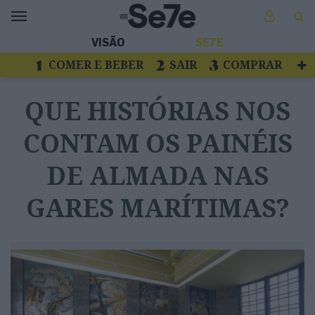
VISÃO
SE7E
COMER E BEBER
SAIR
COMPRAR
VER
LIVROS E DISCOS
TV
QUE HISTÓRIAS NOS
ESCAPAR
CONTAM OS PAINÉIS
DE ALMADA NAS
GARES MARÍTIMAS?