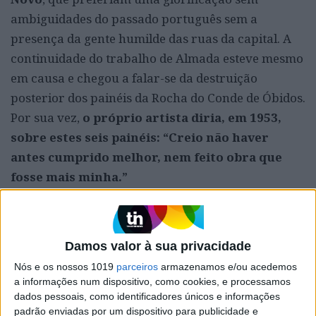
ambiguidades do passado português sem a
presença da gente humilde das ruas da capital. A
continuidade do trabalho de Almada esteve mesmo
em causa e chegou a falar-se da destruição
posterior dos painéis da Rocha do Conde de Óbidos.
Por sua vez,
o próprio artista diria, em 1953,
sobre estes seis painéis: “Creio não haver
antes cumprido melhor, nem feito obra que
fosse mais minha.”
Damos valor à sua privacidade
Nós e os nossos 1019
parceiros
armazenamos e/ou acedemos
a informações num dispositivo, como cookies, e processamos
dados pessoais, como identificadores únicos e informações
padrão enviadas por um dispositivo para publicidade e