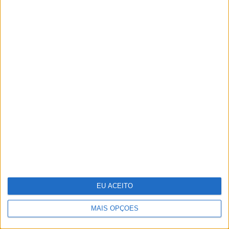
12 supermodelos dos anos 80-90 que
ainda estão no top
EU ACEITO
MAIS OPÇÕES