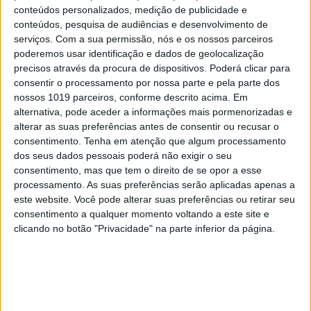
conteúdos personalizados, medição de publicidade e
conteúdos, pesquisa de audiências e desenvolvimento de
serviços.
Com a sua permissão, nós e os nossos parceiros
poderemos usar identificação e dados de geolocalização
precisos através da procura de dispositivos. Poderá clicar para
consentir o processamento por nossa parte e pela parte dos
A zona onde se pode ficar a conhecer melhor o percurso de
nossos 1019 parceiros, conforme descrito acima. Em
Almada Negreiros (1893-1970). Foto: Marcos Borga
alternativa, pode aceder a informações mais pormenorizadas e
alterar as suas preferências antes de consentir ou recusar o
A entrada para o novo Centro Interpretativo faz-se
consentimento.
Tenha em atenção que algum processamento
no edifício da Gare Marítima de Alcântara. Aí, os
dos seus dados pessoais poderá não exigir o seu
visitantes podem escolher se querem ver só os
consentimento, mas que tem o direito de se opor a esse
processamento. As suas preferências serão aplicadas apenas a
painéis nas gares (a viagem de uma para outra, de
este website. Você pode alterar suas preferências ou retirar seu
cerca de 800 metros, será feita em veículos
consentimento a qualquer momento voltando a este site e
inspirados nos que Pardal Monteiro desenhou, na
clicando no botão "Privacidade" na parte inferior da página.
época, para transporte de bagagens) ou de
complementarem a visita com a passagem pelo
Centro Interpretativo, no rés do chão da Gare
Marítima de Alcântara. Essa visita completa é