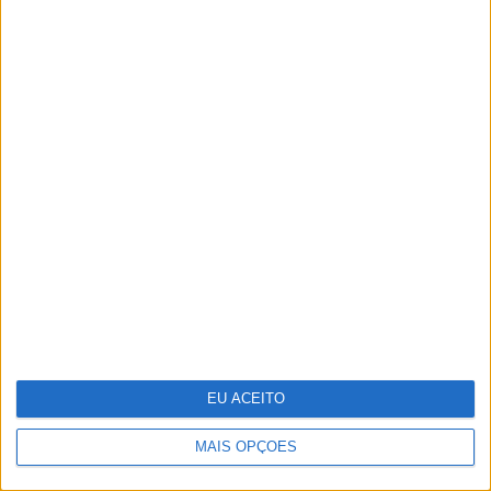
OPINIÃO
Cuidados de saúde domiciliários:
não podemos continuar a responder
a uma nova realidade com modelos
concebidos no passado
EU ACEITO
MAIS OPÇÕES