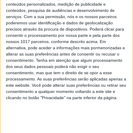
conteúdos personalizados, medição de publicidade e
desde €437€ por por pessoa (2 noites) ou desde
conteúdos, pesquisa de audiências e desenvolvimento de
€557 por pessoa (4 noites)
serviços.
Com a sua permissão, nós e os nossos parceiros
poderemos usar identificação e dados de geolocalização
Conrad Algarve
precisos através da procura de dispositivos. Poderá clicar para
consentir o processamento por nossa parte e pela parte dos
O Conrad Algarve, em Almancil, preparou diversas
nossos 1017 parceiros, conforme descrito acima. Em
alternativa, pode aceder a informações mais pormenorizadas e
opções para a passagem de ano em diferentes
alterar as suas preferências antes de consentir ou recusar o
espaços do resort. Na Grande Gala
Casino Royal
,
consentimento.
Tenha em atenção que algum processamento
com a atuação dos Sister G, o jantar terá um menu
dos seus dados pessoais poderá não exigir o seu
consentimento, mas que tem o direito de se opor a esse
de cinco pratos e uma garrafa de champanhe por
processamento. As suas preferências serão aplicadas apenas a
casal. Já no restaurante Gusto by Heinz Beck,
este website. Você pode alterar suas preferências ou retirar seu
haverá um menu com 8 pratos, harmonização de
consentimento a qualquer momento voltando a este site e
clicando no botão "Privacidade" na parte inferior da página.
vinhos
premium
e música ao vivo ao longo da
noite. Será oferecido aos casais uma garrafa de
champanhe Laurent-Perrier. Mais informal, o
restaurante Louro terá uma buffet de celebração
com vinhos e uma garrafa de Laurent-Perrier por