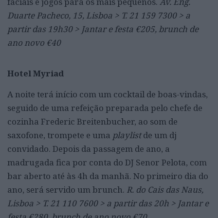
faciais e jogos para os mais pequenos.
Av. Eng.
Duarte Pacheco, 15, Lisboa > T. 21 159 7300 > a
partir das 19h30 > Jantar e festa €205, brunch de
ano novo €40
Hotel Myriad
A noite terá início com um cocktail de boas-vindas,
seguido de uma refeição preparada pelo chefe de
cozinha Frederic Breitenbucher, ao som de
saxofone, trompete e uma
playlist
de um dj
convidado. Depois da passagem de ano, a
madrugada fica por conta do DJ Senor Pelota, com
bar aberto até às 4h da manhã. No primeiro dia do
ano, será servido um brunch.
R. do Cais das Naus,
Lisboa > T. 21 110 7600 > a partir das 20h > Jantar e
festa €280, brunch de ano novo €70