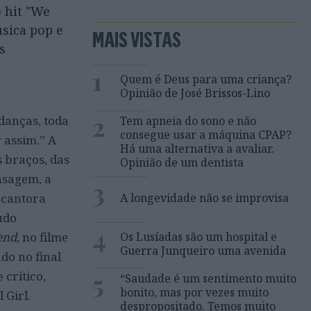
o hit "We
sica pop e
MAIS VISTAS
s
1
Quem é Deus para uma criança?
Opinião de José Brissos-Lino
2
danças, toda
Tem apneia do sono e não
consegue usar a máquina CPAP?
 assim.” A
Há uma alternativa a avaliar.
 braços, das
Opinião de um dentista
nsagem, a
3
A longevidade não se improvisa
a cantora
udo
4
Os Lusíadas são um hospital e
end
, no filme
Guerra Junqueiro uma avenida
do no final
5
crítico,
“Saudade é um sentimento muito
bonito, mas por vezes muito
 Girl.
despropositado. Temos muito