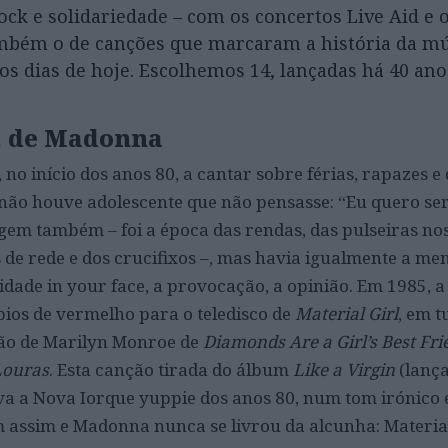
rock e solidariedade – com os concertos Live Aid e 
mbém o de canções que marcaram a história da mú
os dias de hoje. Escolhemos 14, lançadas há 40 ano
l, de Madonna
o início dos anos 80, a cantar sobre férias, rapazes e 
 não houve adolescente que não pensasse: “Eu quero ser
em também – foi a época das rendas, das pulseiras nos
s de rede e dos crucifixos –, mas havia igualmente a me
lidade in your face, a provocação, a opinião. Em 1985, 
bios de vermelho para o teledisco de
Material Girl
, em t
ção de Marilyn Monroe de
Diamonds Are a Girl’s Best Fri
Louras
. Esta canção tirada do álbum
Like a Virgin
(lança
va a Nova Iorque yuppie dos anos 80, num tom irónico e 
assim e Madonna nunca se livrou da alcunha: Material