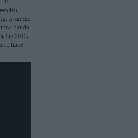
r. O
reendeu
ngs from the
de uma banda
s. Em 2013,
 do filme