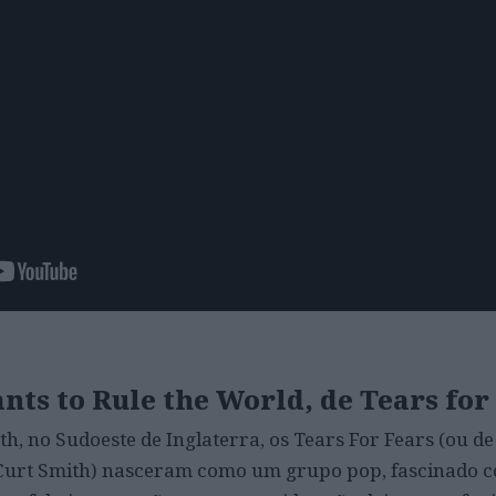
nts to Rule the World, de Tears for
h, no Sudoeste de Inglaterra, os Tears For Fears (ou de
Curt Smith) nasceram como um grupo pop, fascinado 