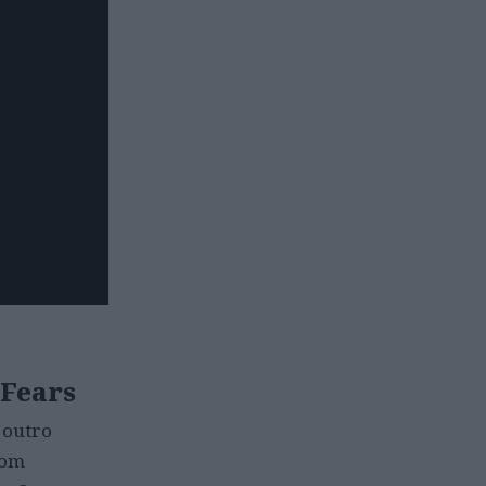
 Fears
 outro
com