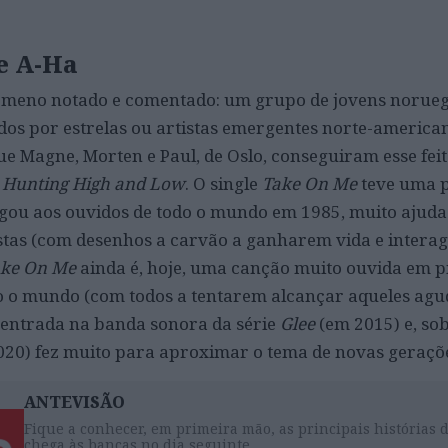
de A-Ha
nómeno notado e comentado: um grupo de jovens norueg
dos por estrelas ou artistas emergentes norte-america
ue Magne, Morten e Paul, de Oslo, conseguiram esse fei
,
Hunting High and Low
. O single
Take On Me
teve uma 
gou aos ouvidos de todo o mundo em 1985, muito ajud
istas (com desenhos a carvão a ganharem vida e intera
ke On Me
ainda é, hoje, uma canção muito ouvida em pi
 o mundo (com todos a tentarem alcançar aqueles agu
A entrada na banda sonora da série
Glee
(em 2015) e, so
20) fez muito para aproximar o tema de novas geraçõ
ANTEVISÃO
Fique a conhecer, em primeira mão, as principais histórias 
chega às bancas no dia seguinte