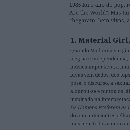
1985 foi o ano do pop, 
Are the World". Mas ta
chegaram, bem vivas, a
1. Material Gir
Quando Madonna surgiu, n
alegria e independência,
música importava, a imag
luvas sem dedos, dos top
pose, o discurso, a sexua
alourou-se e pintou os lá
inspirado na interpreta
Os Homens Preferem as 
do ano anterior) espelha
mas nem todos a ouviram 