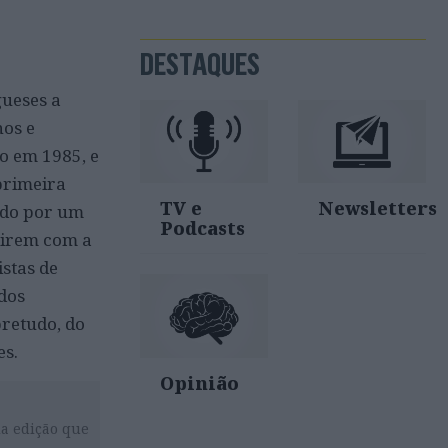
DESTAQUES
ueses a
nos e
to em 1985, e
primeira
TV e
Newsletters
ado por um
Podcasts
girem com a
stas de
dos
bretudo, do
es.
Opinião
da edição que