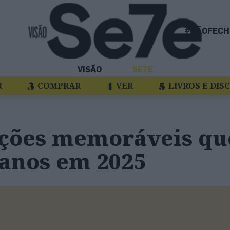
#NÃOFECH
VISÃO
SE7E
R
COMPRAR
VER
LIVROS E DIS
nções memoráveis qu
 anos em 2025