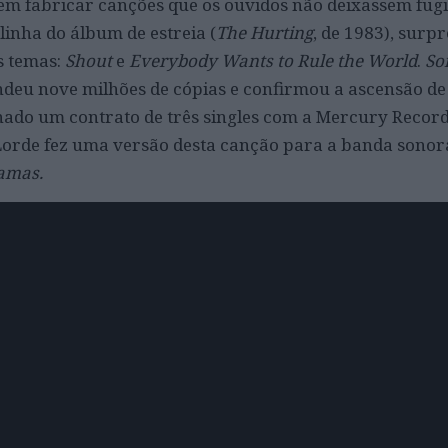
 em fabricar canções que os ouvidos não deixassem fugi
linha do álbum de estreia (
The Hurting
, de 1983), surp
s temas:
Shout
e
Everybody Wants to Rule the World
.
So
endeu nove milhões de cópias e confirmou a ascensão 
inado um contrato de três singles com a Mercury Record
Lorde fez uma versão desta canção para a banda sonora
amas.