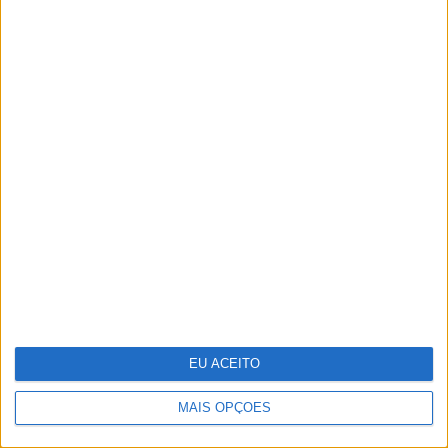
CARAS Decoração: Cromática, uma
coleção desenhada por Pedro
Almodóvar
EU ACEITO
10 músicas memoráveis de Carlos
Paião
MAIS OPÇÕES