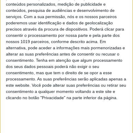
arrefecimento. Sem ela, o mundo seria cerca de 0,4
conteúdos personalizados, medição de publicidade e
graus mais quente, de acordo com um relatório de
conteúdos, pesquisa de audiências e desenvolvimento de
serviços.
Com a sua permissão, nós e os nossos parceiros
2021 do Painel Intergovernamental para as
poderemos usar identificação e dados de geolocalização
Alterações Climáticas.
precisos através da procura de dispositivos. Poderá clicar para
consentir o processamento por nossa parte e pela parte dos
Diamond salvaguarda que não pretende
nossos 1019 parceiros, conforme descrito acima. Em
apresentar argumentos contra a diminuição da
alternativa, pode aceder a informações mais pormenorizadas e
alterar as suas preferências antes de consentir ou recusar o
poluição atmosférica, mas assume que esta
consentimento.
Tenha em atenção que algum processamento
situação deve ser combatida juntamente com a
dos seus dados pessoais poderá não exigir o seu
redução das emissões de carbono. É que a poluição
consentimento, mas que tem o direito de se opor a esse
processamento. As suas preferências serão aplicadas apenas a
atmosférica tem impacto no arrefecimento, que é
este website. Você pode alterar suas preferências ou retirar seu
compensado pelo aquecimento da queima dos
consentimento a qualquer momento voltando a este site e
combustíveis fósseis. Segundo Diamond, “o
clicando no botão "Privacidade" na parte inferior da página.
problema” surge quando se diminui a poluição
atmosférica mas sem se ter como foco o combate
às emissões de carbono. E é isso que está a
acontecer no transporte marítimo.