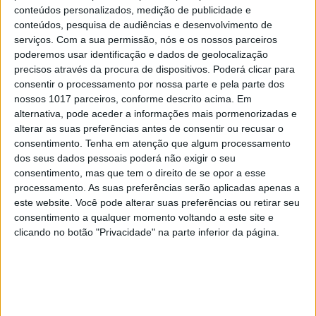
conteúdos personalizados, medição de publicidade e
conteúdos, pesquisa de audiências e desenvolvimento de
serviços.
Com a sua permissão, nós e os nossos parceiros
OPINIÃO
poderemos usar identificação e dados de geolocalização
Carta aberta: Hospitais para as
precisos através da procura de dispositivos. Poderá clicar para
Misericórdias: pragmatismo ou
consentir o processamento por nossa parte e pela parte dos
obsessão ideológica?
nossos 1017 parceiros, conforme descrito acima. Em
alternativa, pode aceder a informações mais pormenorizadas e
alterar as suas preferências antes de consentir ou recusar o
consentimento.
Tenha em atenção que algum processamento
dos seus dados pessoais poderá não exigir o seu
consentimento, mas que tem o direito de se opor a esse
processamento. As suas preferências serão aplicadas apenas a
este website. Você pode alterar suas preferências ou retirar seu
consentimento a qualquer momento voltando a este site e
clicando no botão "Privacidade" na parte inferior da página.
CULTURA
EXCLUSIVO