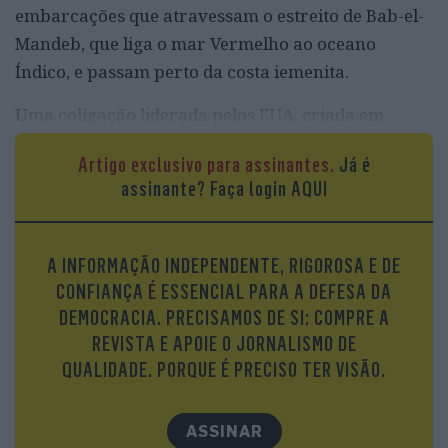
embarcações que atravessam o estreito de Bab-el-
Mandeb, que liga o mar Vermelho ao oceano
Índico, e passam perto da costa iemenita.
Uma coligação liderada pelos EUA, criada em
dezembro (com o nome Operação Guardião da
Artigo exclusivo para assinantes.
Já é
Prosperidade), tem estado a retaliar, tentando
assinante?
Faça login AQUI
proteger o tráfego marítimo na região. As grandes
empresas de transporte, contudo, não podem dar-
se ao luxo de arriscar perder cargueiros para um
A INFORMAÇÃO INDEPENDENTE, RIGOROSA E DE
míssil ou drone huti, pelo que a opção passa pela
CONFIANÇA É ESSENCIAL PARA A DEFESA DA
velha alternativa que os portugueses abriram ao
DEMOCRACIA. PRECISAMOS DE SI: COMPRE A
mundo, há cinco séculos: a rota à volta de África,
REVISTA E APOIE O JORNALISMO DE
através do cabo da Boa Esperança.
QUALIDADE. PORQUE É PRECISO TER VISÃO.
ASSINAR