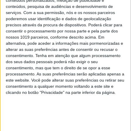
conteúdos personalizados, medição de publicidade e
cidades europeias
conteúdos, pesquisa de audiências e desenvolvimento de
serviços.
Com a sua permissão, nós e os nossos parceiros
Se nenhuma decisão significativa for tomada no
sentido de travar as alterações climáticas,
poderemos usar identificação e dados de geolocalização
estamos a falar, mesmo nos cenários mais
precisos através da procura de dispositivos. Poderá clicar para
otimistas, de milhões de mortes provocadas pelo
consentir o processamento por nossa parte e pela parte dos
calor extremo
nossos 1019 parceiros, conforme descrito acima. Em
alternativa, pode aceder a informações mais pormenorizadas e
alterar as suas preferências antes de consentir ou recusar o
consentimento.
Tenha em atenção que algum processamento
dos seus dados pessoais poderá não exigir o seu
consentimento, mas que tem o direito de se opor a esse
processamento. As suas preferências serão aplicadas apenas a
este website. Você pode alterar suas preferências ou retirar seu
consentimento a qualquer momento voltando a este site e
clicando no botão "Privacidade" na parte inferior da página.
ALTERAÇÕES CLIMÁTICAS
O top 10 mundial de fenómenos