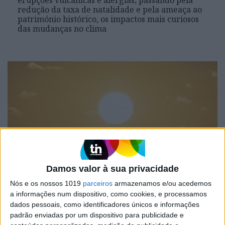
redução da taxa de natalidade e pela ameaça ao
património histórico, os impactos mais curiosos
das mudanças no clima
Damos valor à sua privacidade
ALTERAÇÕES CLIMÁTICAS
Nós e os nossos 1019
parceiros
armazenamos e/ou acedemos
Quantos mortos até ao final século
a informações num dispositivo, como cookies, e processamos
devido a temperaturas extremas?
dados pessoais, como identificadores únicos e informações
Dados oferecem resposta
padrão enviadas por um dispositivo para publicidade e
avassaladora: 2,3 milhões só nas