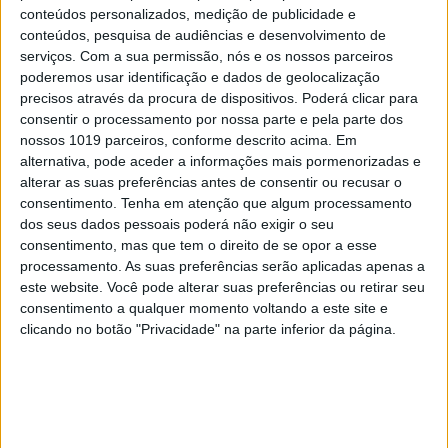
conteúdos personalizados, medição de publicidade e
conteúdos, pesquisa de audiências e desenvolvimento de
serviços.
Com a sua permissão, nós e os nossos parceiros
poderemos usar identificação e dados de geolocalização
precisos através da procura de dispositivos. Poderá clicar para
EDIÇÃO 1744
consentir o processamento por nossa parte e pela parte dos
nossos 1019 parceiros, conforme descrito acima. Em
alternativa, pode aceder a informações mais pormenorizadas e
alterar as suas preferências antes de consentir ou recusar o
consentimento.
Tenha em atenção que algum processamento
dos seus dados pessoais poderá não exigir o seu
MAIS VISTOS
consentimento, mas que tem o direito de se opor a esse
processamento. As suas preferências serão aplicadas apenas a
1
este website. Você pode alterar suas preferências ou retirar seu
Linha Circular do Metropolitano: O carrossel de
consentimento a qualquer momento voltando a este site e
turistas que afastará quem trabalha em Lisboa
clicando no botão "Privacidade" na parte inferior da página.
2
Celebridades que viram os seus vídeos íntimos na
Internet
3
Quem é Deus para uma criança? Opinião de José
Brissos-Lino