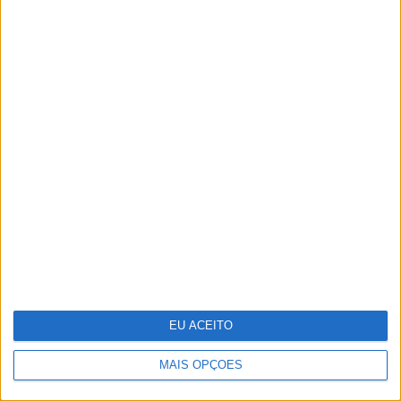
Cortes orçamentais de Trump
podem levar a mais de 2000
despedimentos na NASA
EU ACEITO
MAIS OPÇÕES
Dia da Criança: 5 sugestões para te