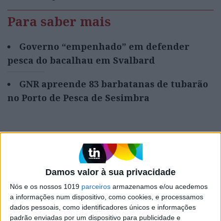
Para saber mais
Governo “empenhado” em defender
pesca do bacalhau em Svalbard
GNR apreende 83 barbatanas de tubarão
no Porto de Pesca de Sesimbra
Palavras-chave:
marine stewardship council
MSC
Peixe
pescas
PNAS
Damos valor à sua privacidade
Proceedings of the National Academy of Sciences
Nós e os nossos 1019
parceiros
armazenamos e/ou acedemos
recursos marinhos
a informações num dispositivo, como cookies, e processamos
dados pessoais, como identificadores únicos e informações
padrão enviadas por um dispositivo para publicidade e