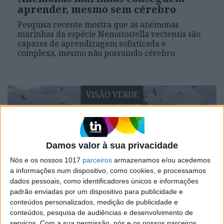
aprender, mesmo sem cérebro
Pesquisa recente mostra que as anémonas
marinhas da espécie Nematostella vectensis são
capazes de aprendizagem sofisticada e
complexa, mesmo não possuindo cérebro
VISÃO VERDE
Damos valor à sua privacidade
Nós e os nossos 1017
parceiros
armazenamos e/ou acedemos
a informações num dispositivo, como cookies, e processamos
dados pessoais, como identificadores únicos e informações
padrão enviadas por um dispositivo para publicidade e
VISÃO VERDE
conteúdos personalizados, medição de publicidade e
A pesca pode alimentar mais 72
conteúdos, pesquisa de audiências e desenvolvimento de
milhões de pessoas – se deixarmos o
serviços.
Com a sua permissão, nós e os nossos parceiros