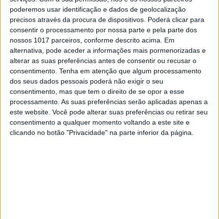
mar recuperar
poderemos usar identificação e dados de geolocalização
precisos através da procura de dispositivos. Poderá clicar para
A sobrepesca está a fazer-nos desperdiçar peixe,
consentir o processamento por nossa parte e pela parte dos
diz ONG. Se começarmos a gerir bem os recursos
nossos 1017 parceiros, conforme descrito acima. Em
marinhos, daqui a dez anos o mundo pode
alternativa, pode aceder a informações mais pormenorizadas e
capturar mais 16 milhões de toneladas de peixe e
marisco. E em Portugal, que peixe devemos
alterar as suas preferências antes de consentir ou recusar o
comer ou evitar, em nome da sustentabilidade?
consentimento.
Tenha em atenção que algum processamento
dos seus dados pessoais poderá não exigir o seu
consentimento, mas que tem o direito de se opor a esse
processamento. As suas preferências serão aplicadas apenas a
Exame Informática
este website. Você pode alterar suas preferências ou retirar seu
consentimento a qualquer momento voltando a este site e
clicando no botão "Privacidade" na parte inferior da página.
EXAME INFORMÁTICA