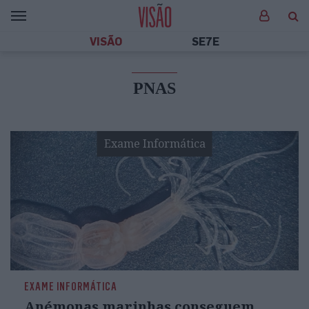
VISÃO
SE7E
PNAS
Exame Informática
EXAME INFORMÁTICA
Anémonas marinhas conseguem