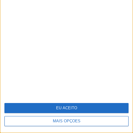
Pode a Inteligência Artificial curar
o cancro?
EU ACEITO
MAIS OPÇÕES