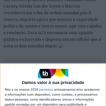
Carney, Ursula von der Leyen e Macron
reconheceram o fim da ordem mundial pós-II
Guerra, importa agora que tenham a capacidade
política de, nestes e outros temas, agir com rapidez
e resolução. Para tal é necessária uma opinião
pública esclarecida e disposta aos sacrifícios que a
nova ordem mundial impõe.
Os textos nesta secção refletem a opinião pessoal
dos autores. Não representam a VISÃO nem
espelham o seu posicionamento editorial.
Damos valor à sua privacidade
Nós e os nossos 1019
parceiros
armazenamos e/ou acedemos
a informações num dispositivo, como cookies, e processamos
dados pessoais, como identificadores únicos e informações
Palavras-chave:
opinião
Sofia Santos Machado
padrão enviadas por um dispositivo para publicidade e