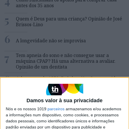
4
antes dos 35 anos
5
Quem é Deus para uma criança? Opinião de José
Brissos-Lino
6
A longevidade não se improvisa
7
Tem apneia do sono e não consegue usar a
máquina CPAP? Há uma alternativa a avaliar.
Opinião de um dentista
8
4 de agosto de 1578. D. Sebastião, Ceuta: a vida
complexa dos símbolos
9
Ceuta e os idiotas úteis do trumpismo na Europa
Damos valor à sua privacidade
Nós e os nossos 1019
parceiros
armazenamos e/ou acedemos
10
a informações num dispositivo, como cookies, e processamos
Inventário do Eclipse: Grande Umbra, pela
dados pessoais, como identificadores únicos e informações
escritora Cristina Drios
padrão enviadas por um dispositivo para publicidade e