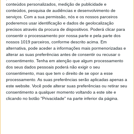
conteúdos personalizados, medição de publicidade e
conteúdos, pesquisa de audiências e desenvolvimento de
MAIS NA VISÃO
serviços.
Com a sua permissão, nós e os nossos parceiros
poderemos usar identificação e dados de geolocalização
precisos através da procura de dispositivos. Poderá clicar para
consentir o processamento por nossa parte e pela parte dos
nossos 1019 parceiros, conforme descrito acima. Em
alternativa, pode aceder a informações mais pormenorizadas e
alterar as suas preferências antes de consentir ou recusar o
consentimento.
Tenha em atenção que algum processamento
dos seus dados pessoais poderá não exigir o seu
consentimento, mas que tem o direito de se opor a esse
processamento. As suas preferências serão aplicadas apenas a
este website. Você pode alterar suas preferências ou retirar seu
consentimento a qualquer momento voltando a este site e
PENSAR
clicando no botão "Privacidade" na parte inferior da página.
A Deloitte e a implosão do
Ministério da Educação