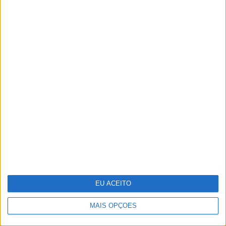
As fotografias do reencontro de Rita
Pereira e Isaac Carvalho
EU ACEITO
MAIS OPÇÕES