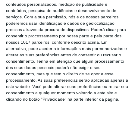
conteúdos personalizados, medição de publicidade e
precisamente com o argumento de que eram a
conteúdos, pesquisa de audiências e desenvolvimento de
forma mais rápida e prática de diminuir as
serviços.
Com a sua permissão, nós e os nossos parceiros
poderemos usar identificação e dados de geolocalização
emissões do setor dos transportes.
precisos através da procura de dispositivos. Poderá clicar para
consentir o processamento por nossa parte e pela parte dos
Infelizmente, o planeta e o corpo humano nem
nossos 1017 parceiros, conforme descrito acima. Em
sempre têm os mesmos interesses, e a realidade é
alternativa, pode aceder a informações mais pormenorizadas e
que as emissões de partículas finas e de óxidos
alterar as suas preferências antes de consentir ou recusar o
consentimento.
Tenha em atenção que algum processamento
(monóxido e dióxido) de azoto são
nefastas para a
dos seus dados pessoais poderá não exigir o seu
saúde
– e essas emissões são maiores no gasóleo
consentimento, mas que tem o direito de se opor a esse
do que na gasolina. É por essa razão, aliás, que
processamento. As suas preferências serão aplicadas apenas a
este website. Você pode alterar suas preferências ou retirar seu
muitas cidades estão a planear limitações aos
consentimento a qualquer momento voltando a este site e
diesel. Mas as alterações climáticas não têm nada
clicando no botão "Privacidade" na parte inferior da página.
que ver com isto. Faria mais sentido ser a ministra
da Saúde a disparar contra o gasóleo.
O ministro do Ambiente tem razões para querer
impulsionar a venda de carros elétricos – Portugal