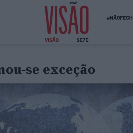
#NÃOFECH
VISÃO
SE7E
nou-se exceção