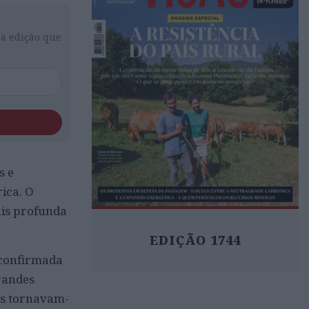
da edição que
s e
ica. O
ais profunda
EDIÇÃO 1744
 confirmada
randes
as tornavam-