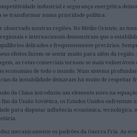
ompetitividade industrial e segurança energética deixo
 se transformar numa prioridade política.
 observado noutras regiões. No Médio Oriente, as tens
 regionais e internacionais demonstram que a estabilid
quilíbrios delicados e frequentemente precários. Semp
 seus efeitos fazem-se sentir muito para além da região.
gem, as rotas comerciais tornam-se mais vulneráveis 
nas economias de todo o mundo. Num sistema profunda
cias da instabilidade deixaram há muito de respeitar fr
são da China introduziu um elemento novo na equação
o fim da União Soviética, os Estados Unidos enfrentam 
de para disputar influência económica, tecnológica, m
netária.
roduz mecanicamente os padrões da Guerra Fria. As ec