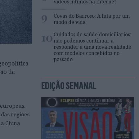
vídeos íntimos na Internet
9
Covas do Barroso: A luta por um
modo de vida
10
Cuidados de saúde domiciliários:
não podemos continuar a
responder a uma nova realidade
com modelos concebidos no
passado
geopolítica
ção da
EDIÇÃO SEMANAL
 europeus.
 das regiões
e a China