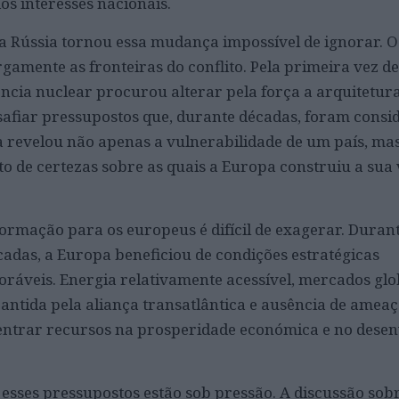
os interesses nacionais.
a Rússia tornou essa mudança impossível de ignorar. O
rgamente as fronteiras do conflito. Pela primeira vez de
ncia nuclear procurou alterar pela força a arquitetur
afiar pressupostos que, durante décadas, foram consi
a revelou não apenas a vulnerabilidade de um país, m
to de certezas sobre as quais a Europa construiu a sua 
formação para os europeus é difícil de exagerar. Duran
cadas, a Europa beneficiou de condições estratégicas
ráveis. Energia relativamente acessível, mercados gl
ntida pela aliança transatlântica e ausência de ameaç
entrar recursos na prosperidade económica e no dese
 esses pressupostos estão sob pressão. A discussão sobr