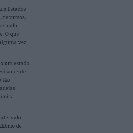
tre Estados
, recursos,
período
e. O que
 alguma vez
mo um estado
recisamente
o tão
cadeias
nómica
intervalo
líbrio de