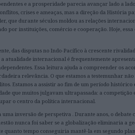
pendentes e a prosperidade parecia avançar lado a lad
conflitos, crises e ameaças, mas a direção da História p
oder, que durante séculos moldou as relações internacio
o por instituições, comércio e cooperação. Hoje, essa
te, das disputas no Indo-Pacífico à crescente rivalidad
, a atualidade internacional é frequentemente apresen
ndependentes. Essa leitura ajuda a compreender os aco
rdadeira relevância. O que estamos a testemunhar não
tos. Estamos a assistir ao fim de um período histórico 
dade que muitos julgavam ultrapassada: a competição 
upar o centro da política internacional.
a uma inversão de perspetiva . Durante anos, o debate 
stão nunca foi saber se a globalização eliminaria a geo
te quanto tempo conseguiria mantê-la em segundo pla