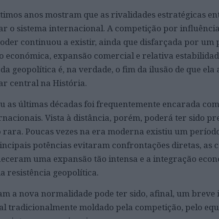
timos anos mostram que as rivalidades estratégicas en
 o sistema internacional. A competição por influência
oder continuou a existir, ainda que disfarçada por um 
o económica, expansão comercial e relativa estabilidad
a geopolítica é, na verdade, o fim da ilusão de que ela
r central na História.
ou as últimas décadas foi frequentemente encarada co
rnacionais. Vista à distância, porém, poderá ter sido p
 rara. Poucas vezes na era moderna existiu um períod
ncipais potências evitaram confrontações diretas, as 
heceram uma expansão tão intensa e a integração eco
 resistência geopolítica.
m a nova normalidade pode ter sido, afinal, um breve 
l tradicionalmente moldado pela competição, pelo equi