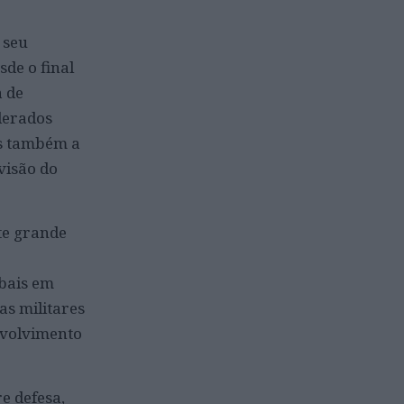
 seu
sde o final
a de
derados
as também a
visão do
te grande
obais em
as militares
nvolvimento
e defesa,