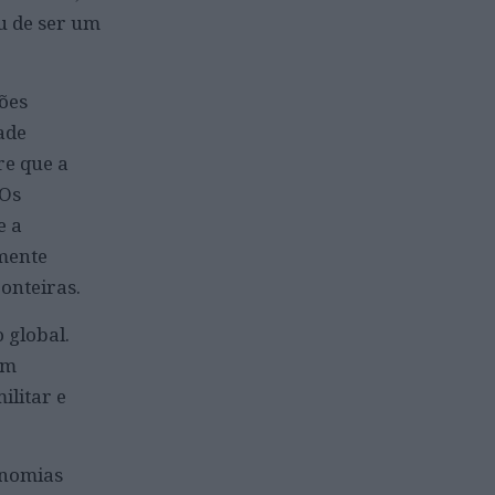
u de ser um
ões
ade
re que a
 Os
e a
mente
onteiras.
 global.
um
ilitar e
onomias