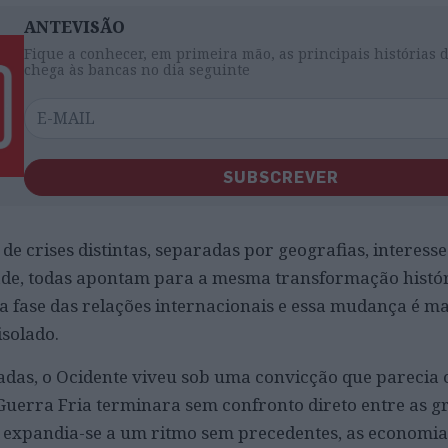
ANTEVISÃO
Fique a conhecer, em primeira mão, as principais histórias 
chega às bancas no dia seguinte
SUBSCREVER
 de crises distintas, separadas por geografias, interesse
ade, todas apontam para a mesma transformação histór
fase das relações internacionais e essa mudança é m
isolado.
adas, o Ocidente viveu sob uma convicção que parecia
Guerra Fria terminara sem confronto direto entre as g
o expandia-se a um ritmo sem precedentes, as economi