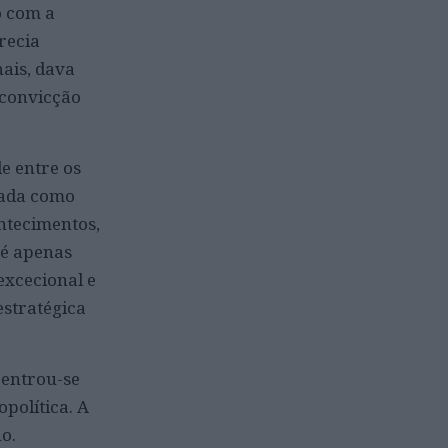
o com a
arecia
nais, dava
 convicção
e entre os
tada como
ntecimentos,
 é apenas
excecional e
estratégica
centrou-se
política. A
no.