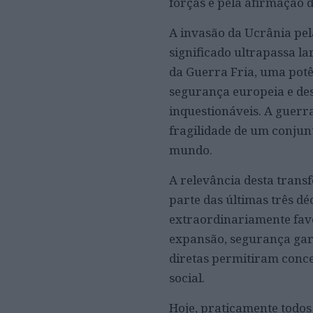
forças e pela afirmação d
A invasão da Ucrânia pel
significado ultrapassa la
da Guerra Fria, uma potê
segurança europeia e des
inquestionáveis. A guerr
fragilidade de um conjun
mundo.
A relevância desta trans
parte das últimas três dé
extraordinariamente favo
expansão, segurança gara
diretas permitiram conc
social.
Hoje, praticamente todos