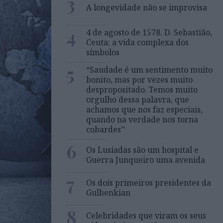
3
A longevidade não se improvisa
4
4 de agosto de 1578. D. Sebastião,
Ceuta: a vida complexa dos
símbolos
5
“Saudade é um sentimento muito
bonito, mas por vezes muito
despropositado. Temos muito
orgulho dessa palavra, que
achamos que nos faz especiais,
quando na verdade nos torna
cobardes’’
6
Os Lusíadas são um hospital e
Guerra Junqueiro uma avenida
7
Os dois primeiros presidentes da
Gulbenkian
8
Celebridades que viram os seus