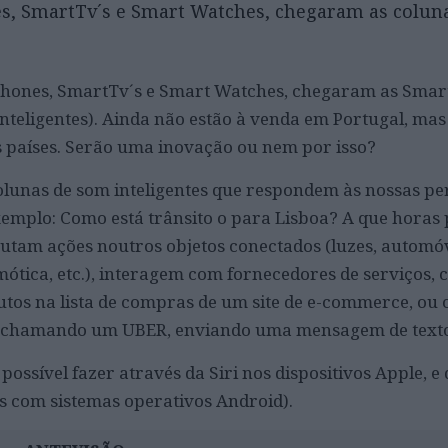
s, SmartTv´s e Smart Watches, chegaram as colun
phones, SmartTv´s e Smart Watches, chegaram as Smar
nteligentes). Ainda não estão à venda em Portugal, mas 
países. Serão uma inovação ou nem por isso?
lunas de som inteligentes que respondem às nossas pe
emplo: Como está trânsito o para Lisboa? A que horas 
tam ações noutros objetos conectados (luzes, automóv
mótica, etc.), interagem com fornecedores de serviços,
tos na lista de compras de um site de e-commerce, ou
, chamando um UBER, enviando uma mensagem de texto,
 possível fazer através da Siri nos dispositivos Apple, e
os com sistemas operativos Android).