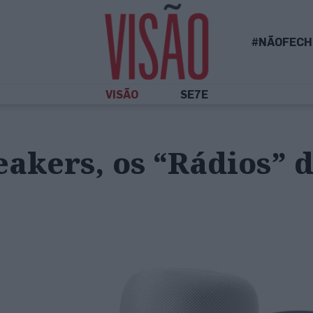
#NÃOFECH
VISÃO
SE7E
akers, os “Rádios” 