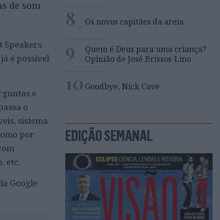
as de som
8
Os novos capitães da areia
9
t Speakers
Quem é Deus para uma criança?
já é possível
Opinião de José Brissos-Lino
10
Goodbye, Nick Cave
rguntas e
passa o
eis, sistema
EDIÇÃO SEMANAL
 como por
 com
 etc.
 da Google