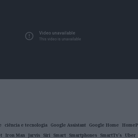
e
ciência e tecnologia
Google Assistant
Google Home
HomeP
t
Iron Man
Jarvis
Siri
Smart
Smartphones
SmartTv´s
Uber