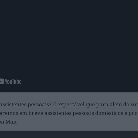
 assistentes pessoais? É expectável que para além do 
remos em breve assistentes pessoais domésticos e prof
ron Man.