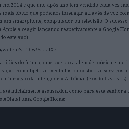
 em 2014 e que ano após ano tem vendido cada vez mai
 mais óbvio que podemos interagir através de voz co
m um smartphone, computador ou televisão. O sucess
a Apple a reagir lançando respetivamente a Google Hom
do este ano).
m/watch?v=1hw9skL-IXc
 rádios do futuro, mas que para além de música e notíc
cação com objetos conectados domésticos e serviços on
utilização da Inteligência Artificial (e os bots vocais).
 até inicialmente assustador, como para esta senhora 
ste Natal uma Google Home: