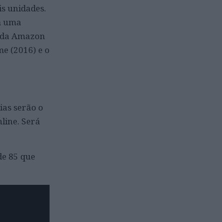
s unidades.
m uma
o da Amazon
e (2016) e o
ias serão o
line. Será
de 85 que