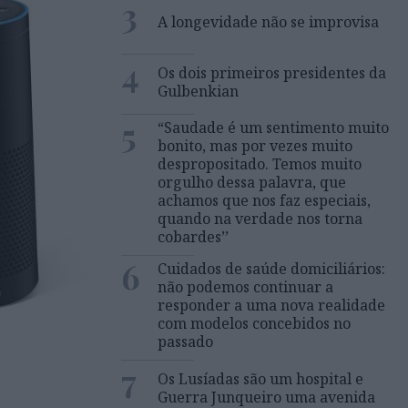
3
A longevidade não se improvisa
4
Os dois primeiros presidentes da
Gulbenkian
5
“Saudade é um sentimento muito
bonito, mas por vezes muito
despropositado. Temos muito
orgulho dessa palavra, que
achamos que nos faz especiais,
quando na verdade nos torna
cobardes’’
6
Cuidados de saúde domiciliários:
não podemos continuar a
responder a uma nova realidade
com modelos concebidos no
passado
7
Os Lusíadas são um hospital e
Guerra Junqueiro uma avenida