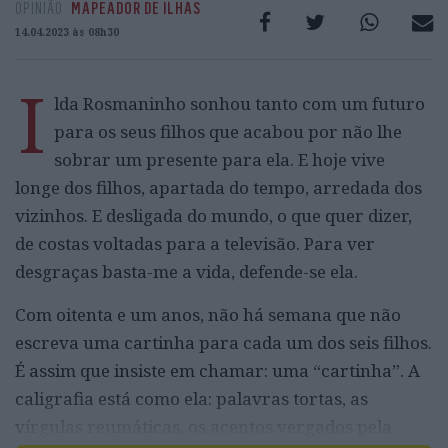
OPINIÃO
MAPEADOR DE ILHAS
14.04.2023 às 08h30
I
lda Rosmaninho sonhou tanto com um futuro
para os seus filhos que acabou por não lhe
sobrar um presente para ela. E hoje vive
longe dos filhos, apartada do tempo, arredada dos
vizinhos. E desligada do mundo, o que quer dizer,
de costas voltadas para a televisão. Para ver
desgraças basta-me a vida, defende-se ela.
Com oitenta e um anos, não há semana que não
escreva uma cartinha para cada um dos seis filhos.
É assim que insiste em chamar: uma “cartinha”. A
caligrafia está como ela: palavras tortas, as
vírgulas reumáticas, os acentos vergados pela