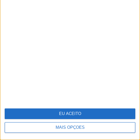
1300 trabalhadores
Técnico e Vinci Energies Portugal
apresentam novo Formula Student
para 2025/2026
EU ACEITO
MAIS OPÇÕES