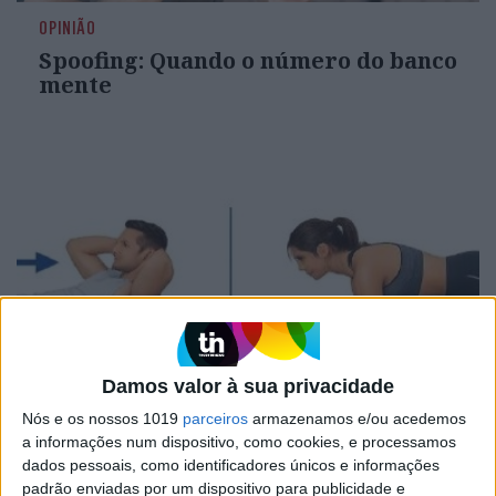
OPINIÃO
Spoofing: Quando o número do banco
mente
Damos valor à sua privacidade
OPINIÃO
Nós e os nossos 1019
parceiros
armazenamos e/ou acedemos
Abdominais "tradicionais" ou
a informações num dispositivo, como cookies, e processamos
prancha? A explicação de um
dados pessoais, como identificadores únicos e informações
professor de Educação Física
padrão enviadas por um dispositivo para publicidade e