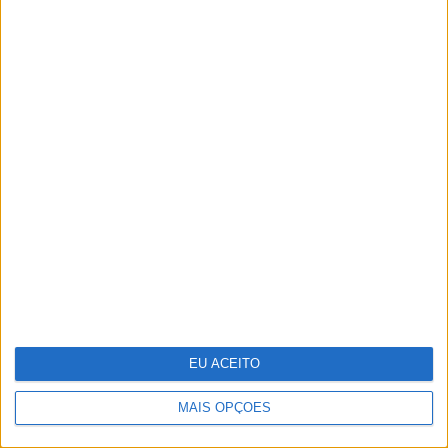
O grande negócio dos centros de
dados
EU ACEITO
MAIS OPÇÕES
Vencedores e vencidos do 25 de
Abril na VISÃO História