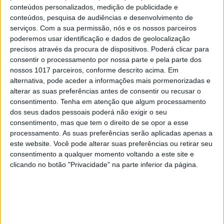
Uxtaytur e o seu irmão Tuti em 234 da era armena
conteúdos personalizados, medição de publicidade e
conteúdos, pesquisa de audiências e desenvolvimento de
ou em 783 na era depois de Cristo (ou ontem, nos
serviços.
Com a sua permissão, nós e os nossos parceiros
tempos que correm sem história e sem noção). Ao
poderemos usar identificação e dados de geolocalização
lado uma inscrição com um aviso numa língua que
precisos através da procura de dispositivos. Poderá clicar para
consentir o processamento por nossa parte e pela parte dos
António não domina.
nossos 1017 parceiros, conforme descrito acima. Em
alternativa, pode aceder a informações mais pormenorizadas e
António olha em redor e sente a calma, sente os
alterar as suas preferências antes de consentir ou recusar o
séculos, sente-se parte de uma espécie que se
consentimento.
Tenha em atenção que algum processamento
dedica a pintar auroques e a erguer santuários, e
dos seus dados pessoais poderá não exigir o seu
consentimento, mas que tem o direito de se opor a esse
não percebendo o que isso quer dizer, percebe. Ou
processamento. As suas preferências serão aplicadas apenas a
aceita. Nesse momento, entra na catedral Lula
este website. Você pode alterar suas preferências ou retirar seu
Pena com um santur à cabeça. Ela não o vê.
consentimento a qualquer momento voltando a este site e
clicando no botão "Privacidade" na parte inferior da página.
Também ela percorre o mundo há décadas, à
procura daquele tom. Daquela melodia. Lula olha à
volta e bate uma palma, outra palma, outra palma,
canta umas breves notas. Escolhe um lugar pelo