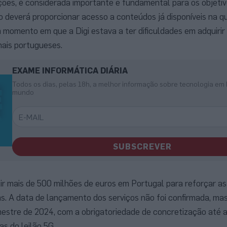
ões, é considerada importante e fundamental para os objetiv
 deverá proporcionar acesso a conteúdos já disponíveis na q
momento em que a Digi estava a ter dificuldades em adquirir 
anais portugueses.
EXAME INFORMÁTICA DIÁRIA
Todos os dias, pelas 18h, a melhor informação sobre tecnologia em 
mundo
SUBSCREVER
tir mais de 500 milhões de euros em Portugal para reforçar as
xas. A data de lançamento dos serviços não foi confirmada, ma
estre de 2024, com a obrigatoriedade de concretização até ao
s do leilão 5G.