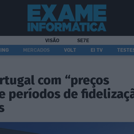
VISÃO
SE7E
ING
MERCADOS
VOLT
EI TV
TESTE
rtugal com “preços
 e períodos de fidelizaç
s