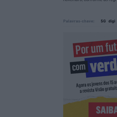
Palavras-chave:
5G
digi