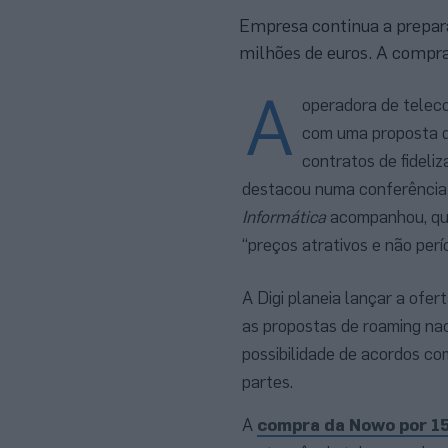
Empresa continua a prepara
milhões de euros. A compra
A
operadora de telec
com uma proposta de
contratos de fideliz
destacou numa conferência 
Informática
acompanhou, que
“preços atrativos e não perí
A Digi planeia lançar a ofer
as propostas de roaming na
possibilidade de acordos co
partes.
A
compra da Nowo por 15