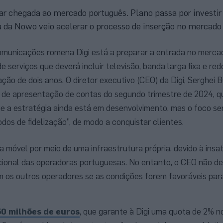
r chegada ao mercado português. Plano passa por investir
 da Nowo veio acelerar o processo de inserção no mercado
omunicações romena Digi está a preparar a entrada no merca
 serviços que deverá incluir televisão, banda larga fixa e re
ação de dois anos. O diretor executivo (CEO) da Digi, Serghei 
de apresentação de contas do segundo trimestre de 2024, q
 a estratégia ainda está em desenvolvimento, mas o foco se
odos de fidelização”, de modo a conquistar clientes.
ta móvel por meio de uma infraestrutura própria, devido à ins
cional das operadoras portuguesas. No entanto, o CEO não d
m os outros operadores se as condições forem favoráveis pa
0 milhões de euros
, que garante à Digi uma quota de 2% 