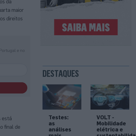
os da
uarta maior
os direitos
Portugal e no
DESTAQUES
Testes:
VOLT -
s está
as
Mobilidade
 final de
análises
elétrica e
mais
sustentabilid