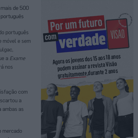
 mais de 500
 português
do português
de móvel e sem
Bulgac,
ue a
Exame
rá nos
atisfação com
escartou a
ra ambas as
no mercado