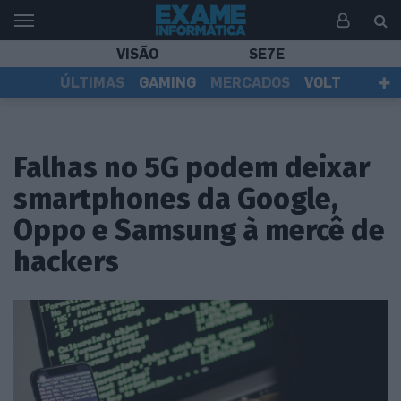
VISÃO
SE7E
ÚLTIMAS
GAMING
MERCADOS
VOLT
EI TV
TESTES
ASSINANTES
Falhas no 5G podem deixar
smartphones da Google,
Oppo e Samsung à mercê de
hackers