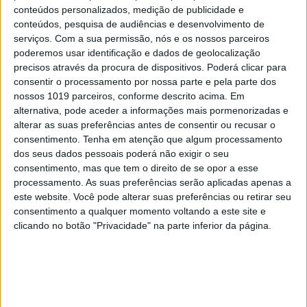
conteúdos personalizados, medição de publicidade e
conteúdos, pesquisa de audiências e desenvolvimento de
serviços.
Com a sua permissão, nós e os nossos parceiros
poderemos usar identificação e dados de geolocalização
precisos através da procura de dispositivos. Poderá clicar para
consentir o processamento por nossa parte e pela parte dos
SOFTWARE
nossos 1019 parceiros, conforme descrito acima. Em
Google corrige nova vulnerabilidade de
alternativa, pode aceder a informações mais pormenorizadas e
dia-zero no Chrome
alterar as suas preferências antes de consentir ou recusar o
consentimento.
Tenha em atenção que algum processamento
dos seus dados pessoais poderá não exigir o seu
consentimento, mas que tem o direito de se opor a esse
processamento. As suas preferências serão aplicadas apenas a
este website. Você pode alterar suas preferências ou retirar seu
CAPA DA EDIÇÃO
consentimento a qualquer momento voltando a este site e
clicando no botão "Privacidade" na parte inferior da página.