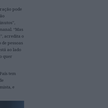
eração pode
tão
inutos”,
emanal. “Mas
”, acredita o
o de pessoas
stá ao lado
ão quer
 País tem
de
mista, e