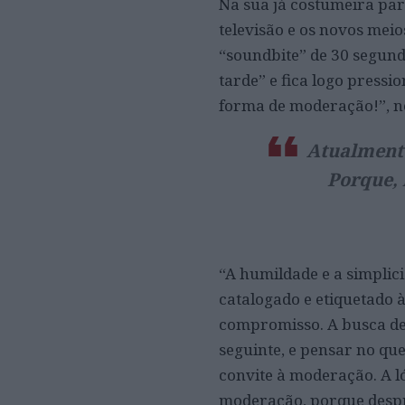
Na sua já costumeira part
televisão e os novos mei
“soundbite” de 30 segund
tarde” e fica logo pressi
forma de moderação!”, n
Atualmente
Porque, 
“A humildade e a simplic
catalogado e etiquetado à
compromisso. A busca de
seguinte, e pensar no qu
convite à moderação. A ló
moderação, porque despre