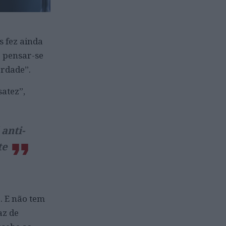
 fez ainda
e pensar-se
erdade”.
atez”,
anti-
te
. E não tem
az de