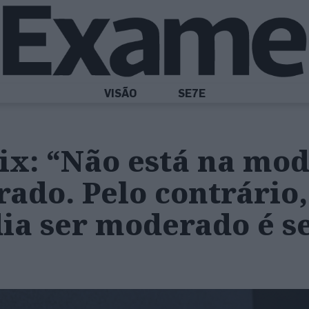
VISÃO
SE7E
ix: “Não está na mo
ado. Pelo contrário,
ia ser moderado é s