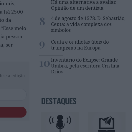
Há uma alternativa a avaliar.
ionais,
Opinião de um dentista
da há 2500
8
4 de agosto de 1578. D. Sebastião,
to da
Ceuta: a vida complexa dos
 “Esse meio
símbolos
ia pessoa.
9
Ceuta e os idiotas úteis do
a, ser
trumpismo na Europa
10
Inventário do Eclipse: Grande
Umbra, pela escritora Cristina
Drios
bre a edição
DESTAQUES