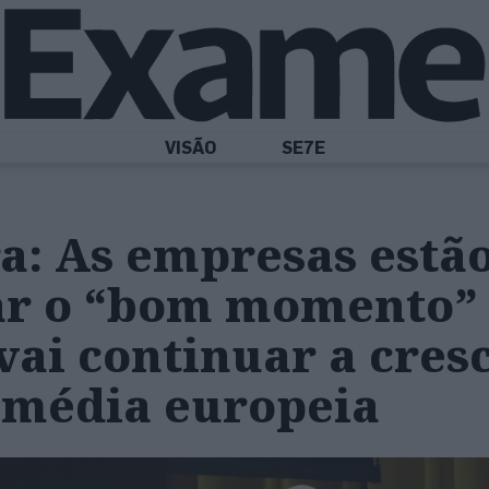
VISÃO
SE7E
ra: As empresas estão
ar o “bom momento”
vai continuar a cres
 média europeia