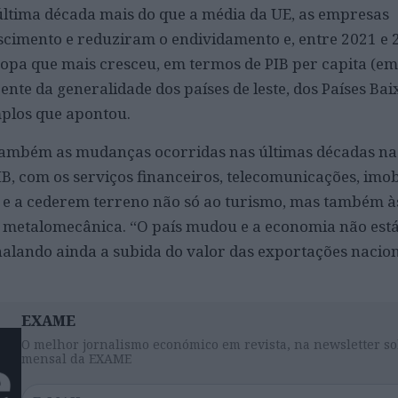
última década mais do que a média da UE, as empresas
imento e reduziram o endividamento e, entre 2021 e 
uropa que mais cresceu, em termos de PIB per capita (e
ente da generalidade dos países de leste, dos Países Bai
mplos que apontou.
também as mudanças ocorridas nas últimas décadas na
B, com os serviços financeiros, telecomunicações, imobi
e a cederem terreno não só ao turismo, mas também às
e metalomecânica. “O país mudou e a economia não est
inalando ainda a subida do valor das exportações nacio
EXAME
O melhor jornalismo económico em revista, na newsletter so
mensal da EXAME