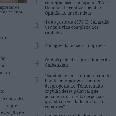
consegue usar a máquina CPAP?
Empresas de
Há uma alternativa a avaliar.
unho de 2024.
Opinião de um dentista
2
4 de agosto de 1578. D. Sebastião,
Ceuta: a vida complexa dos
símbolos
e de
3
A longevidade não se improvisa
4
 as
Os dois primeiros presidentes da
Gulbenkian
undo
a, no
5
“Saudade é um sentimento muito
bonito, mas por vezes muito
despropositado. Temos muito
to
orgulho dessa palavra, que
achamos que nos faz especiais,
urpreendido
quando na verdade nos torna
, já que
cobardes’’
à exceção do
Cuidados de saúde domiciliários: