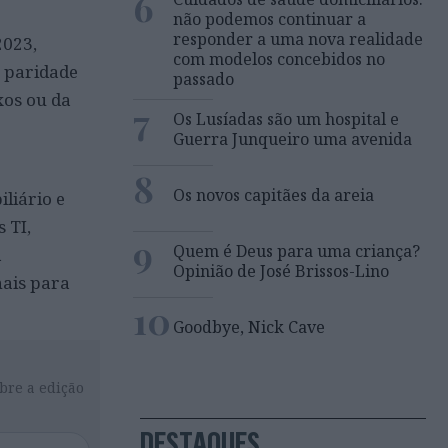
6
não podemos continuar a
responder a uma nova realidade
2023,
com modelos concebidos no
m paridade
passado
xos ou da
7
Os Lusíadas são um hospital e
Guerra Junqueiro uma avenida
8
Os novos capitães da areia
liário e
 TI,
9
Quem é Deus para uma criança?
á
Opinião de José Brissos-Lino
nais para
10
Goodbye, Nick Cave
bre a edição
DESTAQUES