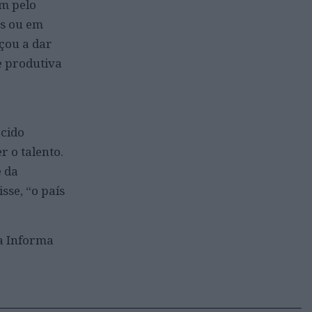
am pelo
es ou em
çou a dar
e produtiva
ecido
r o talento.
e da
sse, “o país
a Informa