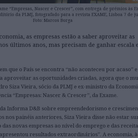
ame “Empresas, Nascer e Crescer”, com entrega de prémios às 
itório da PLMJ, fotografado para a revista EXAME, Lisboa 7 de j
Foto: Marcos Borga
Economia, as empresas estão a saber aproveitar as
nos últimos anos, mas precisam de ganhar escala 
 que o País se encontra “não aconteceu por acaso” e
a aproveitar as oportunidades criadas, agora que o m
dro Siza Vieira, sócio da PLMJ e ex-ministro da Economi
ncia “Empresas: Nascer & Crescer”, da Exame.
s da Informa D&B sobre empreendedorismo e crescimen
s nos painéis anteriores, Siza Vieira disse não estar s
o das novas empresas ao nível do emprego e das receitas
s apresentou resultados extraordinários”. A economia, 