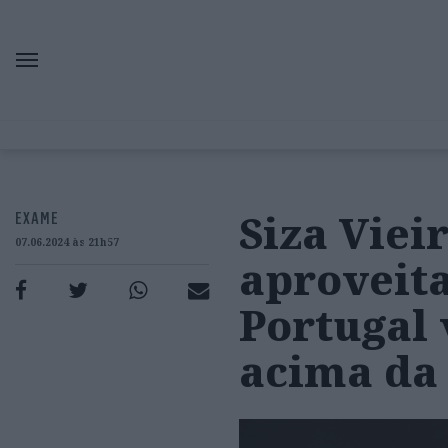
Siza Viei
EXAME
07.06.2024 às 21h57
aproveit
Portugal 
acima da