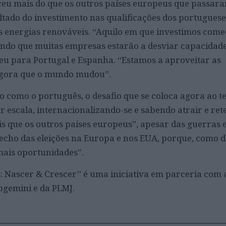
ceu mais do que os outros países europeus que passar
ado do investimento nas qualificações dos portugues
 energias renováveis. “Aquilo em que investimos come
mando que muitas empresas estarão a desviar capacidad
peu para Portugal e Espanha. “Estamos a aproveitar as
agora que o mundo mudou”.
como o português, o desafio que se coloca agora ao t
 escala, internacionalizando-se e sabendo atrair e rete
is que os outros países europeus”, apesar das guerras 
echo das eleições na Europa e nos EUA, porque, como di
mais oportunidades”.
: Nascer & Crescer” é uma iniciativa em parceria com 
pgemini e da PLMJ.