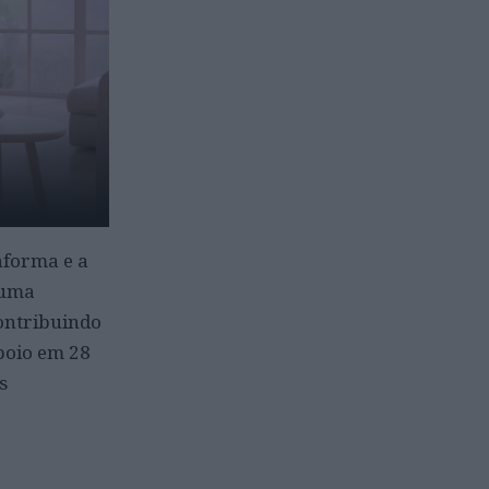
aforma e a
 uma
ontribuindo
poio em 28
s