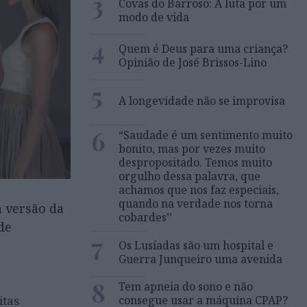
3
Covas do Barroso: A luta por um
modo de vida
4
Quem é Deus para uma criança?
Opinião de José Brissos-Lino
5
A longevidade não se improvisa
6
“Saudade é um sentimento muito
bonito, mas por vezes muito
despropositado. Temos muito
orgulho dessa palavra, que
achamos que nos faz especiais,
quando na verdade nos torna
a versão da
cobardes’’
de
7
Os Lusíadas são um hospital e
Guerra Junqueiro uma avenida
8
Tem apneia do sono e não
itas
consegue usar a máquina CPAP?