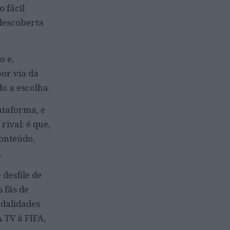
o fácil
 descoberta
o e,
por via da
do a escolha.
ataforma, e
rival: é que,
conteúdo,
.
desfile de
s fãs de
odalidades
 TV à FIFA,