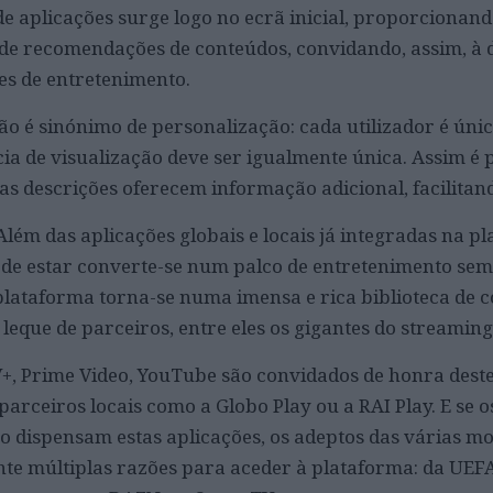
 de aplicações surge logo no ecrã inicial, proporcionand
 de recomendações de conteúdos, convidando, assim, à
es de entretenimento.
 é sinónimo de personalização: cada utilizador é únic
ia de visualização deve ser igualmente única. Assim é 
ujas descrições oferecem informação adicional, facilitan
Além das aplicações globais e locais já integradas na pl
a de estar converte-se num palco de entretenimento sem 
plataforma torna-se numa imensa e rica biblioteca de 
eque de parceiros, entre eles os gigantes do streaming
V+, Prime Video, YouTube são convidados de honra deste 
parceiros locais como a Globo Play ou a RAI Play. E se o
ão dispensam estas aplicações, os adeptos das várias m
te múltiplas razões para aceder à plataforma: da UEFA