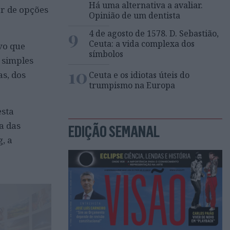
Há uma alternativa a avaliar.
ar de opções
Opinião de um dentista
9
4 de agosto de 1578. D. Sebastião,
Ceuta: a vida complexa dos
vo que
símbolos
 simples
10
as, dos
Ceuta e os idiotas úteis do
trumpismo na Europa
esta
a das
EDIÇÃO SEMANAL
, a