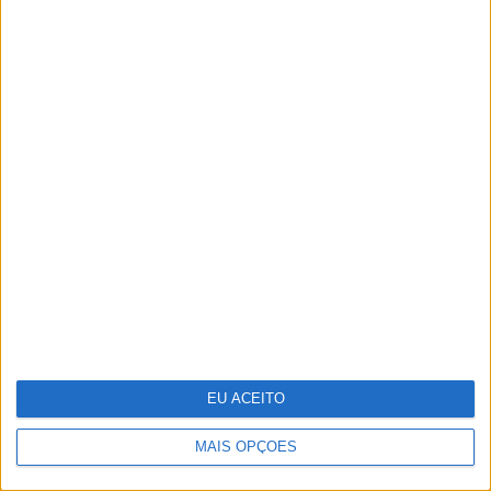
Pavilhão Julião Sarmento - Quando a
arte se confunde com a vida
EU ACEITO
MAIS OPÇÕES