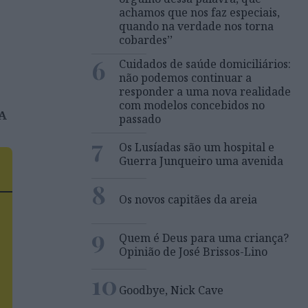
achamos que nos faz especiais,
quando na verdade nos torna
cobardes’’
6
Cuidados de saúde domiciliários:
não podemos continuar a
responder a uma nova realidade
com modelos concebidos no
 A
passado
7
Os Lusíadas são um hospital e
Guerra Junqueiro uma avenida
8
Os novos capitães da areia
o
9
Quem é Deus para uma criança?
Opinião de José Brissos-Lino
10
Goodbye, Nick Cave