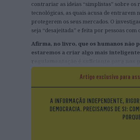
contrariar as ideias “simplistas” sobre os
tecnológicas, as quais acusa de entrarem 
protegerem os seus mercados. O investig
seja “desajeitada” e feita por pessoas com
Afirma, no livro, que os humanos não p
estaremos a criar algo mais inteligent
regulamentação é suficiente para nos p
Já criámos, com as redes sociais. A ironia 
Artigo exclusivo para as
informação sobre nós. Só por terem aces
aspetos, melhor do que nós próprios. As 
prejudicar a nossa sociedade. Em vez de or
A INFORMAÇÃO INDEPENDENTE, RIGOR
temos tentado ser os primeiros a regular,
DEMOCRACIA. PRECISAMOS DE SI: COM
de uma forma desajeitada, tanto na Europ
PORQUE
compreender a nossa complexidade é a raz
critique a pressa em legislar, também com
legislador não é ser o primeiro a fazer a