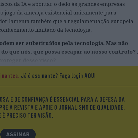
 riscos da IA e apontar o dedo às grandes empresas
no jogo da ameaça existencial unicamente para
ador lamenta também que a regulamentação europeia
 conhecimento limitado da tecnologia.
odem ser substituídos pela tecnologia. Mas não
e do que nós, que possa escapar ao nosso controlo?
roteger desse risco?
é essa. Não são mais inteligentes, mas têm muita
sinantes.
Já é assinante?
Faça login AQUI
so a tanta informação, compreendem-nos, em alguns
pessoas presumem que não são um perigo, mas estão a
ientarmos a tecnologia para o benefício do cidadão,
OSA E DE CONFIANÇA É ESSENCIAL PARA A DEFESA DA
 como se fosse uma questão de orgulho, e temos regulad
PRE A REVISTA E APOIE O JORNALISMO DE QUALIDADE.
a como no Reino Unido. Na verdade, a incapacidade de
 É PRECISO TER VISÃO.
ão pela qual a regulação é tão desajeitada. Embora
preendo as razões dessa pressa. Mas o objetivo do
ASSINAR
lguma coisa. É uma tarefa muito mais complicada do que