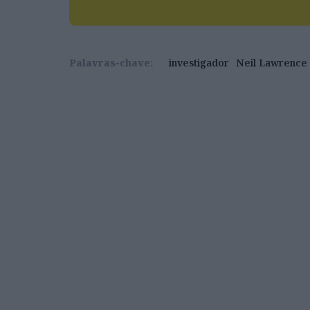
redigir uma lei. O poder já não está nas 
para os engenheiros de software e para as
Palavras-chave:
investigador
Neil Lawrence