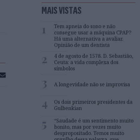
MAIS VISTAS
1
Tem apneia do sono e não
consegue usar a máquina CPAP?
Há uma alternativa a avaliar.
Opinião de um dentista
2
4 de agosto de 1578. D. Sebastião,
Ceuta: a vida complexa dos
símbolos
3
A longevidade não se improvisa
4
Os dois primeiros presidentes da
Gulbenkian
5
“Saudade é um sentimento muito
bonito, mas por vezes muito
despropositado. Temos muito
orgulho dessa palavra, que