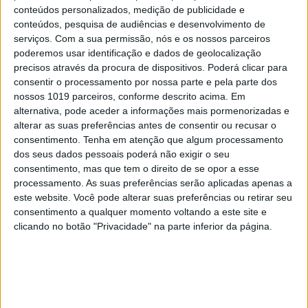
retirar “Taylor Made Freestyle” de todas as
conteúdos personalizados, medição de publicidade e
conteúdos, pesquisa de audiências e desenvolvimento de
plataformas públicas.
serviços.
Com a sua permissão, nós e os nossos parceiros
poderemos usar identificação e dados de geolocalização
Mas o que alegadamente desencadeou uma nova
precisos através da procura de dispositivos. Poderá clicar para
escalada do conflito entre ambos a que se assistiu
consentir o processamento por nossa parte e pela parte dos
no último fim de semana terá sido um verso em
nossos 1019 parceiros, conforme descrito acima. Em
alternativa, pode aceder a informações mais pormenorizadas e
“Taylor Made Freestyle” que incluía o nome da
alterar as suas preferências antes de consentir ou recusar o
namorada de Lamar, Whitney Alford. O rapper
consentimento.
Tenha em atenção que algum processamento
lançou quatro novas faixas, na semana passada,
dos seus dados pessoais poderá não exigir o seu
consentimento, mas que tem o direito de se opor a esse
recheadas de referências e ataques diretos a
processamento. As suas preferências serão aplicadas apenas a
Drake, que foi respondendo aos ataques. As
este website. Você pode alterar suas preferências ou retirar seu
músicas de Lamar – que totalizam os 20 minutos –
consentimento a qualquer momento voltando a este site e
clicando no botão "Privacidade" na parte inferior da página.
tiveram um grande alcance, acumulando milhões
de streams. Apenas três faixas – “Euphoria,” “Meet
the Grahams” e “Not Like Us” – foram
disponibilizadas comercialmente, estando previsto