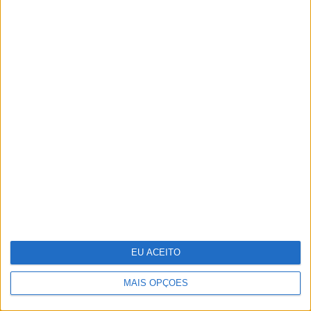
CULTURA
EXCLUSIVO
“Calle Málaga”: Carmen Maura põe
a velhice nua e o cinema em sentido
EU ACEITO
OPINIÃO
MAIS OPÇÕES
Carta aberta: Hospitais para as