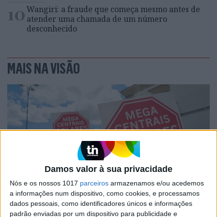
10
Wangiri: a fraude que começa mesmo antes de
atender uma chamada de um número
desconhecido
MAIS NA VISÃO
Damos valor à sua privacidade
Nós e os nossos 1017
parceiros
armazenamos e/ou acedemos
a informações num dispositivo, como cookies, e processamos
SOCIEDADE
EXCLUSIVO
dados pessoais, como identificadores únicos e informações
A resistência do País rural: Outras
padrão enviadas por um dispositivo para publicidade e