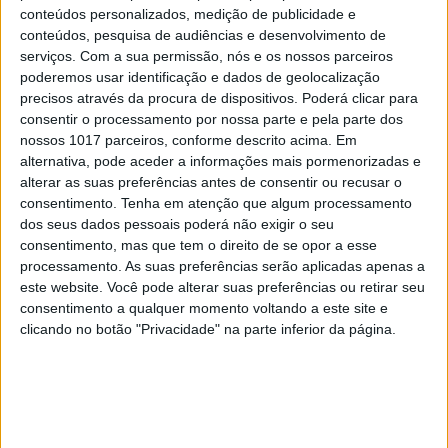
lutas em curso, além do Barrosso
conteúdos personalizados, medição de publicidade e
conteúdos, pesquisa de audiências e desenvolvimento de
serviços.
Com a sua permissão, nós e os nossos parceiros
poderemos usar identificação e dados de geolocalização
precisos através da procura de dispositivos. Poderá clicar para
consentir o processamento por nossa parte e pela parte dos
nossos 1017 parceiros, conforme descrito acima. Em
alternativa, pode aceder a informações mais pormenorizadas e
alterar as suas preferências antes de consentir ou recusar o
consentimento.
Tenha em atenção que algum processamento
dos seus dados pessoais poderá não exigir o seu
consentimento, mas que tem o direito de se opor a esse
processamento. As suas preferências serão aplicadas apenas a
este website. Você pode alterar suas preferências ou retirar seu
SOCIEDADE
EXCLUSIVO
consentimento a qualquer momento voltando a este site e
Covas do Barroso: A luta por um
clicando no botão "Privacidade" na parte inferior da página.
modo de vida