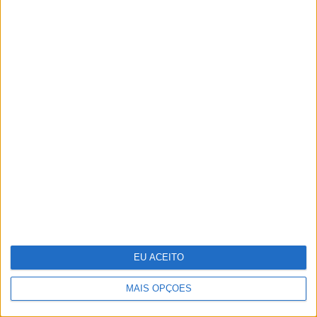
25 peças para receber a primavera
em casa
EU ACEITO
MAIS OPÇÕES