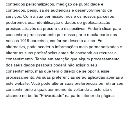
conteúdos personalizados, medição de publicidade e
9
conteúdos, pesquisa de audiências e desenvolvimento de
Tem apneia do sono e não consegue usar a
serviços.
Com a sua permissão, nós e os nossos parceiros
máquina CPAP? Há uma alternativa a avaliar.
poderemos usar identificação e dados de geolocalização
Opinião de um dentista
precisos através da procura de dispositivos. Poderá clicar para
10
consentir o processamento por nossa parte e pela parte dos
Ceuta e os idiotas úteis do trumpismo na Europa
nossos 1019 parceiros, conforme descrito acima. Em
alternativa, pode aceder a informações mais pormenorizadas e
alterar as suas preferências antes de consentir ou recusar o
consentimento.
Tenha em atenção que algum processamento
MAIS NA VISÃO
dos seus dados pessoais poderá não exigir o seu
consentimento, mas que tem o direito de se opor a esse
processamento. As suas preferências serão aplicadas apenas a
este website. Você pode alterar suas preferências ou retirar seu
consentimento a qualquer momento voltando a este site e
clicando no botão "Privacidade" na parte inferior da página.