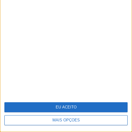
Na CARAS desta semana - Edição
especial viagens: Os melhores
destinos para umas férias de sonho
em hotéis e "resorts" de Portugal
EU ACEITO
MAIS OPÇÕES
Vasco Futscher - O mundo inteiro