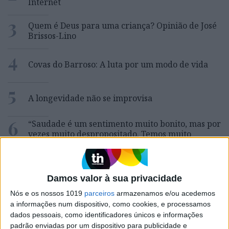
Internet
3
Quem é Deus para uma criança? Opinião de José
Brissos-Lino
4
Covas do Barroso: A luta por um modo de vida
5
A longevidade não se improvisa
6
“Saudade é um sentimento muito bonito, mas por
vezes muito despropositado. Temos muito
orgulho dessa palavra, que achamos que nos faz
especiais, quando na verdade nos torna
cobardes’’
Damos valor à sua privacidade
7
Os Lusíadas são um hospital e Guerra Junqueiro
Nós e os nossos 1019
parceiros
armazenamos e/ou acedemos
uma avenida
a informações num dispositivo, como cookies, e processamos
8
dados pessoais, como identificadores únicos e informações
O Nobel disse o que ninguém quer ouvir
padrão enviadas por um dispositivo para publicidade e