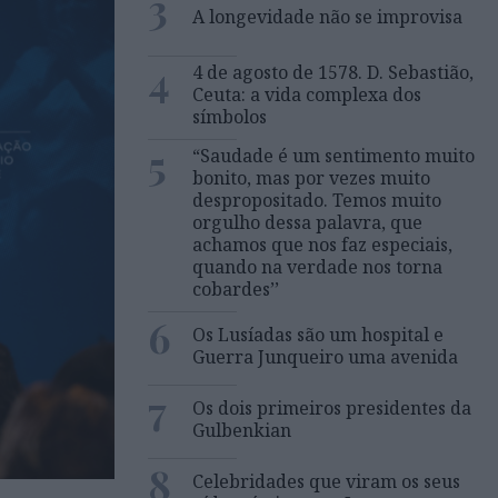
3
A longevidade não se improvisa
4
4 de agosto de 1578. D. Sebastião,
Ceuta: a vida complexa dos
símbolos
5
“Saudade é um sentimento muito
bonito, mas por vezes muito
despropositado. Temos muito
orgulho dessa palavra, que
achamos que nos faz especiais,
quando na verdade nos torna
cobardes’’
6
Os Lusíadas são um hospital e
Guerra Junqueiro uma avenida
7
Os dois primeiros presidentes da
Gulbenkian
8
Celebridades que viram os seus