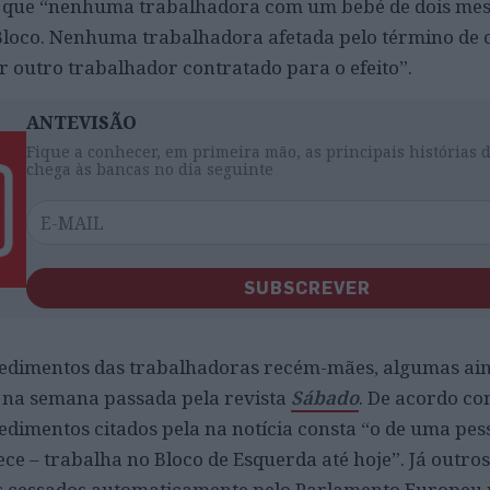
a que “nenhuma trabalhadora com um bebé de dois mese
Bloco. Nenhuma trabalhadora afetada pelo término de 
or outro trabalhador contratado para o efeito”.
ANTEVISÃO
Fique a conhecer, em primeira mão, as principais histórias 
chega às bancas no dia seguinte
SUBSCREVER
pedimentos das trabalhadoras recém-mães, algumas ai
 na semana passada pela revista
Sábado
. De acordo co
edimentos citados pela na notícia consta “o de uma pes
ce – trabalha no Bloco de Esquerda até hoje”. Já outros
os cessados automaticamente pelo Parlamento Europeu n