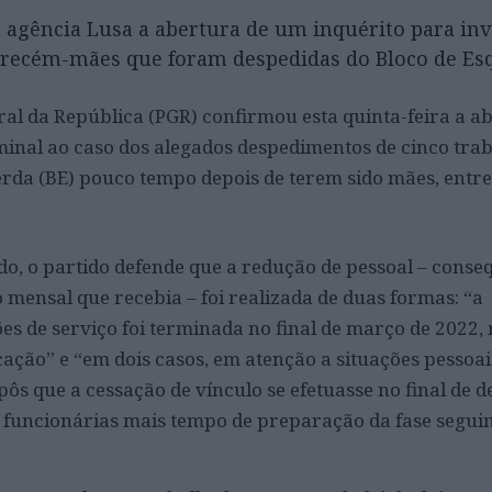
 agência Lusa a abertura de um inquérito para inv
s recém-mães que foram despedidas do Bloco de Es
al da República (PGR) confirmou esta quinta-feira a a
minal ao caso dos alegados despedimentos de cinco tra
erda (BE) pouco tempo depois de terem sido mães, entre
, o partido defende que a redução de pessoal – conse
mensal que recebia – foi realizada de duas formas: “a
es de serviço foi terminada no final de março de 2022,
icação” e “em dois casos, em atenção a situações pessoai
pôs que a cessação de vínculo se efetuasse no final de
 funcionárias mais tempo de preparação da fase seguin