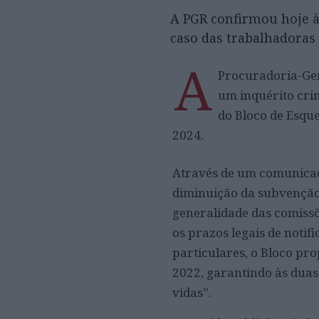
A PGR confirmou hoje à
caso das trabalhadora
A
Procuradoria-Ger
um inquérito cri
do Bloco de Esqu
2024.
Através de um comunicado
diminuição da subvenção 
generalidade das comissõ
os prazos legais de notif
particulares, o Bloco pro
2022, garantindo às duas
vidas”.