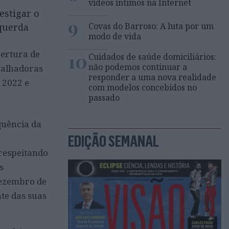
vídeos íntimos na Internet
estigar o
9
Covas do Barroso: A luta por um
querda
modo de vida
bertura de
10
Cuidados de saúde domiciliários:
não podemos continuar a
balhadoras
responder a uma nova realidade
 2022 e
com modelos concebidos no
passado
quência da
EDIÇÃO SEMANAL
 respeitando
s
 dezembro de
te das suas