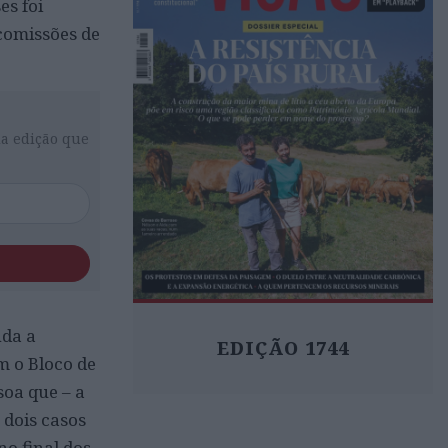
s foi
comissões de
da edição que
nda a
EDIÇÃO 1744
m o Bloco de
soa que – a
 dois casos
o final dos