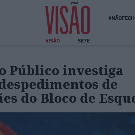
#NÃOFECH
VISÃO
SE7E
o Público investiga
 despedimentos de
es do Bloco de Esqu