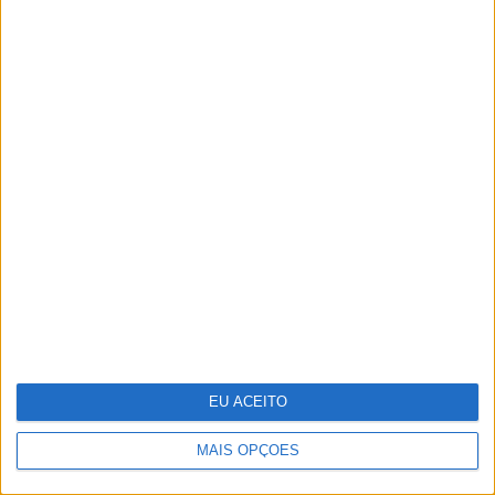
em ano de centenário
Salgueiro Maia, o herói a
contragosto
EU ACEITO
MAIS OPÇÕES