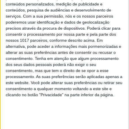
conteúdos personalizados, medição de publicidade e
conteúdos, pesquisa de audiências e desenvolvimento de
serviços.
Com a sua permissão, nós e os nossos parceiros
poderemos usar identificação e dados de geolocalização
precisos através da procura de dispositivos. Poderá clicar para
consentir o processamento por nossa parte e pela parte dos
nossos 1017 parceiros, conforme descrito acima. Em
alternativa, pode aceder a informações mais pormenorizadas e
alterar as suas preferências antes de consentir ou recusar o
EDIÇÃO 1744
consentimento.
Tenha em atenção que algum processamento
dos seus dados pessoais poderá não exigir o seu
consentimento, mas que tem o direito de se opor a esse
processamento. As suas preferências serão aplicadas apenas a
este website. Você pode alterar suas preferências ou retirar seu
consentimento a qualquer momento voltando a este site e
MAIS VISTOS
clicando no botão "Privacidade" na parte inferior da página.
1
Tem apneia do sono e não consegue usar a
máquina CPAP? Há uma alternativa a avaliar.
Opinião de um dentista