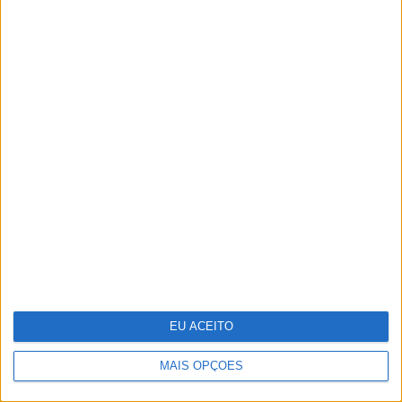
Só ver uma pessoa doente já faz
disparar o sistema imunitário
EU ACEITO
MAIS OPÇÕES