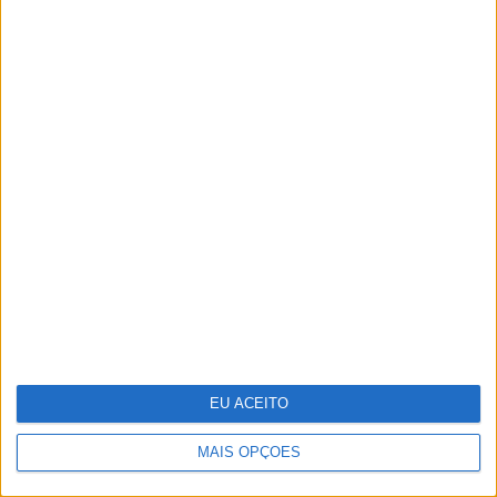
Indeed e Glassdoor vão despedir
1300 trabalhadores
EU ACEITO
MAIS OPÇÕES