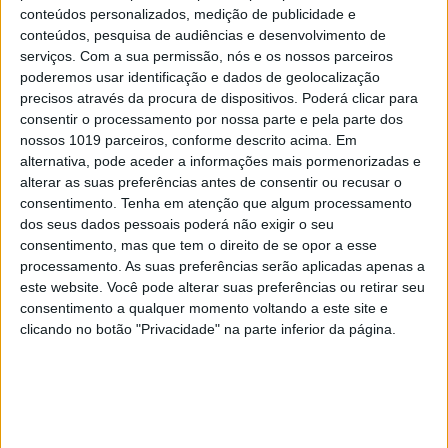
conteúdos personalizados, medição de publicidade e
Índia
Irão
Israel
Itália
Madeira
Mónaco
pirataria
conteúdos, pesquisa de audiências e desenvolvimento de
política
Portugal
segurança
Suíça
transporte
serviços.
Com a sua permissão, nós e os nossos parceiros
poderemos usar identificação e dados de geolocalização
TRANSPORTES MARITIMOS
precisos através da procura de dispositivos. Poderá clicar para
consentir o processamento por nossa parte e pela parte dos
nossos 1019 parceiros, conforme descrito acima. Em
alternativa, pode aceder a informações mais pormenorizadas e
CAPA DA EDIÇÃO
alterar as suas preferências antes de consentir ou recusar o
consentimento.
Tenha em atenção que algum processamento
dos seus dados pessoais poderá não exigir o seu
consentimento, mas que tem o direito de se opor a esse
processamento. As suas preferências serão aplicadas apenas a
este website. Você pode alterar suas preferências ou retirar seu
consentimento a qualquer momento voltando a este site e
clicando no botão "Privacidade" na parte inferior da página.