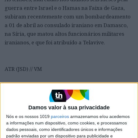
guerra entre Israel e o Hamas na Faixa de Gaza,
subiram recentemente com um bombardeamento
a 01 de abril ao consulado iraniano em Damasco,
na Síria, que matou altos funcionários militares
iranianos, e que foi atribuído a Telavive.
ATR (JSD) // VM
Palavras-chave:
AVIACAO MILITAR
bombardeamento
Conflitos
Damos valor à sua privacidade
CONSULADO
crime
defesa
diplomacia
Economia
Nós e os nossos 1019
parceiros
armazenamos e/ou acedemos
Embaixada
Emirados Árabes Unidos
empresas
a informações num dispositivo, como cookies, e processamos
dados pessoais, como identificadores únicos e informações
Forças Armadas
guerra
Hamas
helicóptero
Iémen
padrão enviadas por um dispositivo para publicidade e