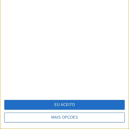
Júlia Palha e José Mata
protagonizam cenas quentes no
primeiro episódio de "A Serra"
EU ACEITO
MAIS OPÇÕES