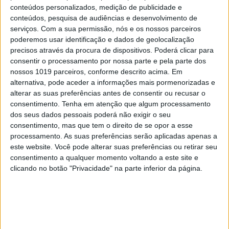
9
Cuidados de saúde domiciliários: não podemos
conteúdos personalizados, medição de publicidade e
continuar a responder a uma nova realidade com
conteúdos, pesquisa de audiências e desenvolvimento de
modelos concebidos no passado
serviços.
Com a sua permissão, nós e os nossos parceiros
poderemos usar identificação e dados de geolocalização
10
precisos através da procura de dispositivos. Poderá clicar para
Edição 1744
consentir o processamento por nossa parte e pela parte dos
nossos 1019 parceiros, conforme descrito acima. Em
alternativa, pode aceder a informações mais pormenorizadas e
alterar as suas preferências antes de consentir ou recusar o
MAIS NA VISÃO
consentimento.
Tenha em atenção que algum processamento
dos seus dados pessoais poderá não exigir o seu
consentimento, mas que tem o direito de se opor a esse
processamento. As suas preferências serão aplicadas apenas a
este website. Você pode alterar suas preferências ou retirar seu
consentimento a qualquer momento voltando a este site e
clicando no botão "Privacidade" na parte inferior da página.