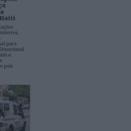
ça
ra
 Haiti
Nações
uterres,
à
al para
ltinacional
iti a
a
o país