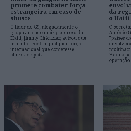
promete combater força
envolv
estrangeira em caso de
da reg
abusos
o Haiti
O líder do G9, alegadamente o
O secretá
grupo armado mais poderoso do
António G
Haiti, Jimmy Chérizier, avisou que
"países d
iria lutar contra qualquer força
envolvime
internacional que cometesse
multinaci
abusos no país
Haiti a p
operação 