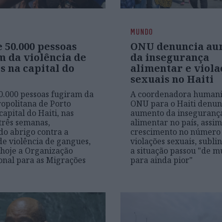
MUNDO
 50.000 pessoas
ONU denuncia au
m da violência de
da insegurança
 na capital do
alimentar e viola
sexuais no Haiti
0.000 pessoas fugiram da
A coordenadora humani
opolitana de Porto
ONU para o Haiti denun
capital do Haiti, nas
aumento da inseguranç
três semanas,
alimentar no país, assi
o abrigo contra a
crescimento no número
de violência de gangues,
violações sexuais, subl
hoje a Organização
a situação passou "de m
onal para as Migrações
para ainda pior"