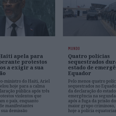
MUNDO
Haiti apela para
Quatro polícias
perante protestos
sequestrados dur
os a exigir a sua
estado de emergê
ão
Equador
o-ministro do Haiti, Ariel
Pelo menos quatro políc
elou hoje para a calma
sequestrados no Equado
aração pública após três
da declaração do estado
rotestos violentos que
emergência na segunda-
am o país, enquanto
após a fuga da prisão do
de manifestantes
maior grupo criminoso,
 sua demissão
hoje a polícia equatoria