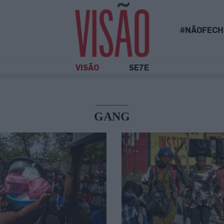
#NÃOFECH
VISÃO
SE7E
GANG