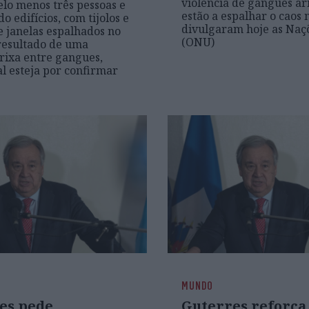
violência de gangues a
elo menos três pessoas e
estão a espalhar o caos n
o edifícios, com tijolos e
divulgaram hoje as Naç
e janelas espalhados no
(ONU)
 resultado de uma
rixa entre gangues,
l esteja por confirmar
MUNDO
es pede
Guterres reforça