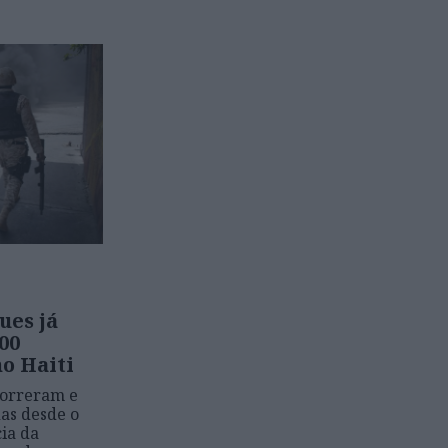
ues já
00
no Haiti
morreram e
das desde o
cia da