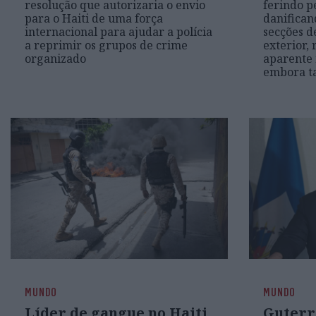
resolução que autorizaria o envio
ferindo p
para o Haiti de uma força
danificand
internacional para ajudar a polícia
secções d
a reprimir os grupos de crime
exterior,
organizado
aparente 
embora ta
MUNDO
MUNDO
Líder de gangue no Haiti
Guterr