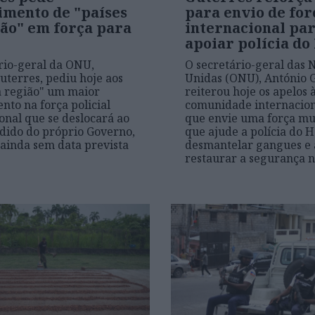
imento de "países
para envio de for
ião" em força para
internacional pa
apoiar polícia do
rio-geral da ONU,
O secretário-geral das 
uterres, pediu hoje aos
Unidas (ONU), António G
a região" um maior
reiterou hoje os apelos 
nto na força policial
comunidade internacion
onal que se deslocará ao
que envie uma força mu
edido do próprio Governo,
que ajude a polícia do Ha
ainda sem data prevista
desmantelar gangues e 
restaurar a segurança n