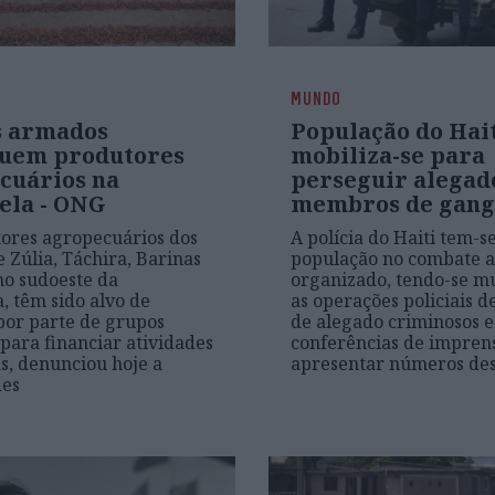
MUNDO
 armados
População do Hai
uem produtores
mobiliza-se para
cuários na
perseguir alegad
ela - ONG
membros de gang
ores agropecuários dos
A polícia do Haiti tem-s
e Zúlia, Táchira, Barinas
população no combate a
no sudoeste da
organizado, tendo-se mu
, têm sido alvo de
as operações policiais d
por parte de grupos
de alegado criminosos e
para financiar atividades
conferências de impren
s, denunciou hoje a
apresentar números des
es