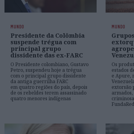
MUNDO
MUNDO
Presidente da Colômbia
Grupos
suspende trégua com
extorq
principal grupo
agrope
dissidente das ex-FARC
Venezu
O Presidente colombiano, Gustavo
Os produt
Petro, suspendeu hoje a trégua
estados d
com o principal grupo dissidente
e Apure, 
da antiga guerrilha FARC
Venezuela
em quatro regiões do país, depois
extorsão 
de os rebeldes terem assassinado
armados, 
quatro menores indígenas
criminosa
FundaRed