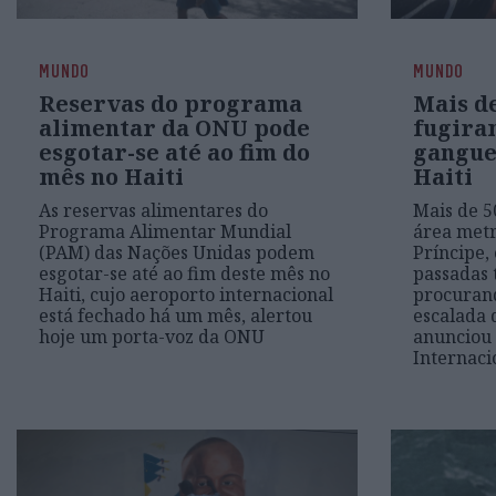
MUNDO
MUNDO
Reservas do programa
Mais de
alimentar da ONU pode
fugira
esgotar-se até ao fim do
gangues
mês no Haiti
Haiti
As reservas alimentares do
Mais de 5
Programa Alimentar Mundial
área metr
(PAM) das Nações Unidas podem
Príncipe, 
esgotar-se até ao fim deste mês no
passadas 
Haiti, cujo aeroporto internacional
procurand
está fechado há um mês, alertou
escalada 
hoje um porta-voz da ONU
anunciou 
Internaci