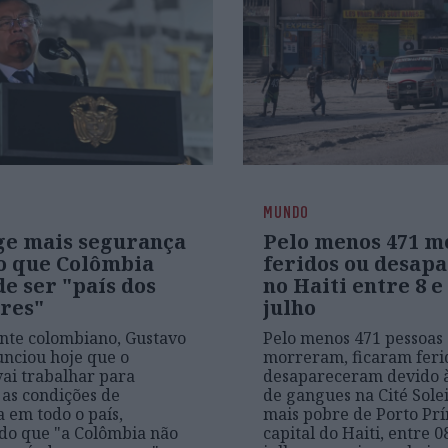
MUNDO
ge mais segurança
Pelo menos 471 m
o que Colômbia
feridos ou desap
e ser "país dos
no Haiti entre 8 e
res"
julho
nte colombiano, Gustavo
Pelo menos 471 pessoas
unciou hoje que o
morreram, ficaram feri
ai trabalhar para
desapareceram devido à
as condições de
de gangues na Cité Solei
 em todo o país,
mais pobre de Porto Prí
do que "a Colômbia não
capital do Haiti, entre 0