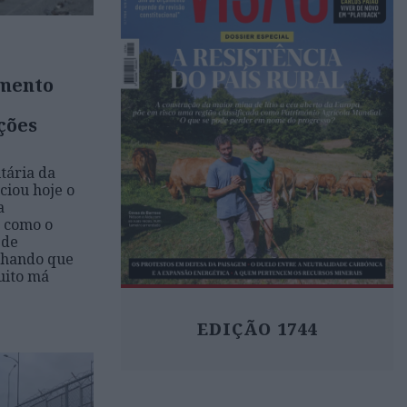
mento
ções
tária da
ciou hoje o
a
m como o
 de
inhando que
uito má
EDIÇÃO 1744