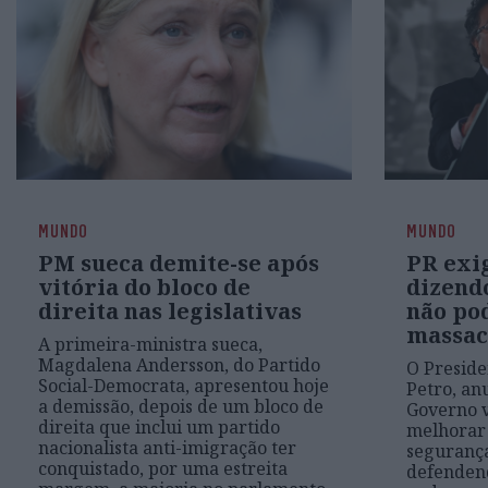
MUNDO
MUNDO
PM sueca demite-se após
PR exi
vitória do bloco de
dizend
direita nas legislativas
não pod
massac
A primeira-ministra sueca,
Magdalena Andersson, do Partido
O Preside
Social-Democrata, apresentou hoje
Petro, an
a demissão, depois de um bloco de
Governo v
direita que inclui um partido
melhorar 
nacionalista anti-imigração ter
segurança
conquistado, por uma estreita
defenden