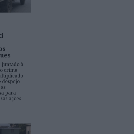
ti
os
ues
e juntado à
o crime
ltiplicado
e despejo
 as
sa para
sas ações