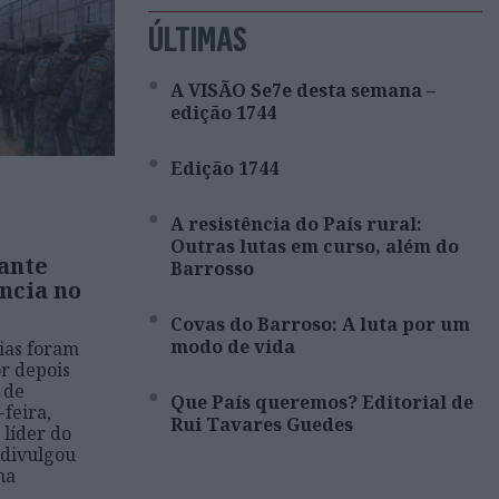
ÚLTIMAS
A VISÃO Se7e desta semana –
edição 1744
Edição 1744
A resistência do País rural:
Outras lutas em curso, além do
ante
Barrosso
ncia no
Covas do Barroso: A luta por um
modo de vida
ias foram
r depois
 de
Que País queremos? Editorial de
feira,
Rui Tavares Guedes
 líder do
 divulgou
na