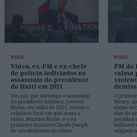
MUNDO
MUNDO
Viúva, ex-PM e ex-chefe
PM do 
de polícia indiciados no
calma 
assassínio do presidente
violent
do Haiti em 2021
demiss
Um juiz que investiga o assassínio
O primeir
do presidente haitiano, Jovenel
Henry, ap
Moïse, em julho de 2021, emitiu o
numa decl
relatório final em que acusa a
dias de p
viúva, Martine Moïse, e o ex-
paralisar
primeiro-ministro Claude Joseph
milhares 
de envolvimento no crime
exigiam a