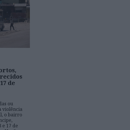
ortos,
arecidos
 17 de
das ou
 violência
l, o bairro
ncipe,
8 e 17 de