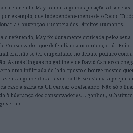
 o referendo, May tomou algumas posições discretas 
, por exemplo, que independentemente de o Reino Unido
donar a Convenção Europeia dos Direitos Humanos.
 o referendo, May foi duramente criticada pelos seus
tido Conservador que defendiam a manutenção do Reino
 mal era não se ter empenhado no debate político com
nião. As más línguas no gabinete de David Cameron che
 seria uma infiltrada do lado oposto e houve mesmo qu
 nos seus argumentos a favor da UE, se estaria a prepar
de caso a saída da UE vencer o referendo. Não só o Bre
da à liderança dos conservadores. E ganhou, substitu
 governo.