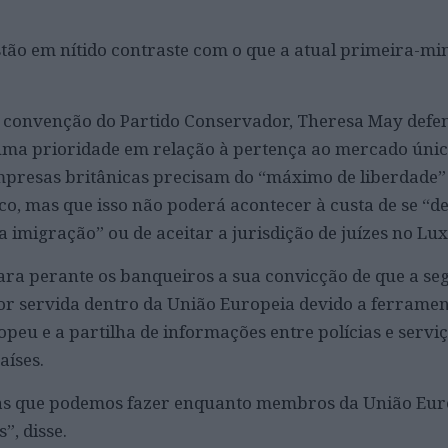
tão em nítido contraste com o que a atual primeira-mi
a convenção do Partido Conservador, Theresa May defe
uma prioridade em relação à pertença ao mercado únic
resas britânicas precisam do “máximo de liberdade”
, mas que isso não poderá acontecer à custa de se “de
 imigração” ou de aceitar a jurisdição de juízes no L
ara perante os banqueiros a sua convicção de que a s
or servida dentro da União Europeia devido a ferrame
eu e a partilha de informações entre polícias e serviç
aíses.
sas que podemos fazer enquanto membros da União Eur
, disse.