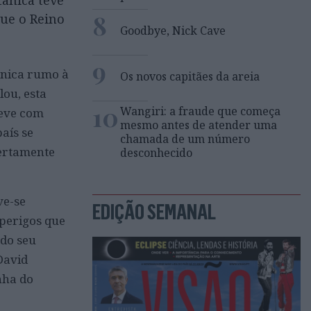
ânica teve
8
que o Reino
Goodbye, Nick Cave
9
ânica rumo à
Os novos capitães da areia
lou, esta
10
Wangiri: a fraude que começa
teve com
mesmo antes de atender uma
aís se
chamada de um número
ertamente
desconhecido
ve-se
EDIÇÃO SEMANAL
perigos que
 do seu
David
nha do