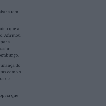
nistra tem
ndeu que a
o. Afirmou
 para
sistir
uxemburgo.
egurança do
ntas como o
os de
opeia que