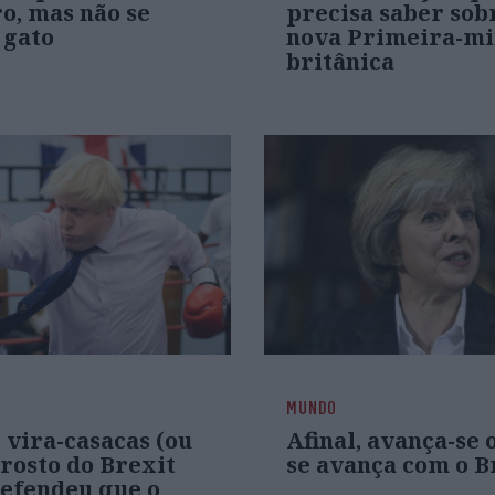
o, mas não se
precisa saber sob
 gato
nova Primeira-mi
britânica
MUNDO
o vira-casacas (ou
Afinal, avança-se 
rosto do Brexit
se avança com o B
defendeu que o