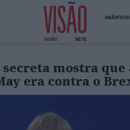
#NÃOFECH
VISÃO
SE7E
 secreta mostra que 
ay era contra o Bre