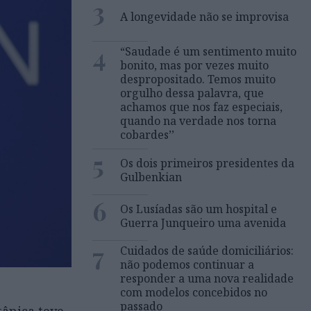
3
A longevidade não se improvisa
4
“Saudade é um sentimento muito
bonito, mas por vezes muito
despropositado. Temos muito
orgulho dessa palavra, que
achamos que nos faz especiais,
quando na verdade nos torna
cobardes’’
5
Os dois primeiros presidentes da
Gulbenkian
6
Os Lusíadas são um hospital e
Guerra Junqueiro uma avenida
7
Cuidados de saúde domiciliários:
não podemos continuar a
responder a uma nova realidade
com modelos concebidos no
passado