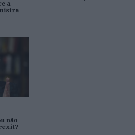
re a
nistra
ou não
rexit?