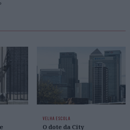
o
VELHA ESCOLA
e
O dote da City