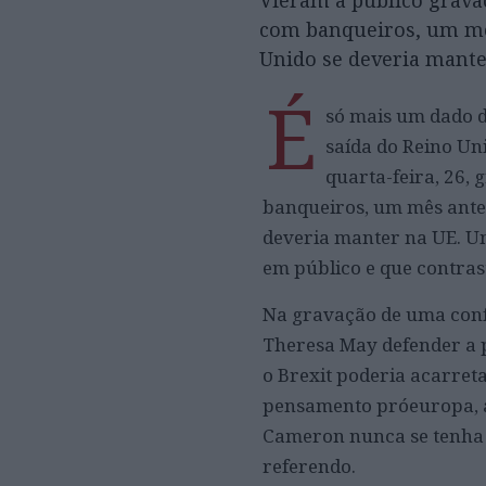
Vieram a público grava
com banqueiros, um mês
Unido se deveria mante
É
só mais um dado d
saída do Reino Un
quarta-feira, 26,
banqueiros, um mês antes
deveria manter na UE. U
em público e que contras
Na gravação de uma conf
Theresa May defender a 
o Brexit poderia acarret
pensamento próeuropa, a 
Cameron nunca se tenha
referendo.