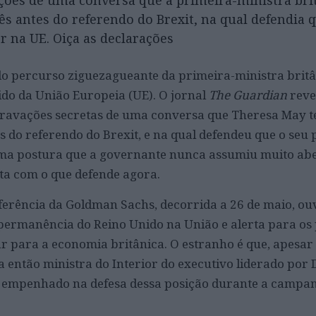
ções de uma conversa que a primeira-ministra brit
 antes do referendo do Brexit, na qual defendia 
r na UE. Oiça as declarações
o percurso ziguezagueante da primeira-ministra brit
ido da União Europeia (UE). O jornal
The Guardian
reve
 gravações secretas de uma conversa que Theresa May 
 do referendo do Brexit, e na qual defendeu que o seu p
ma postura que a governante nunca assumiu muito ab
ta com o que defende agora.
erência da Goldman Sachs, decorrida a 26 de maio, ou
permanência do Reino Unido na União e alerta para os 
ar para a economia britânica. O estranho é que, apesar
então ministra do Interior do executivo liderado por 
 empenhado na defesa dessa posição durante a campa