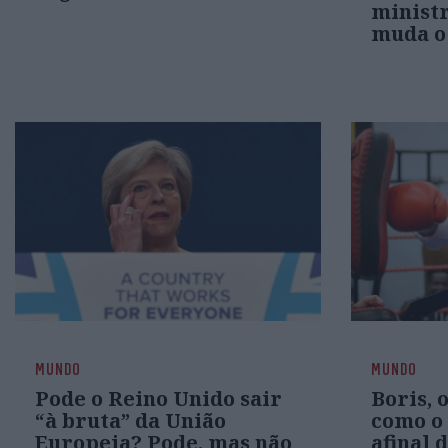
ministr
muda o
MUNDO
MUNDO
Pode o Reino Unido sair
Boris, 
“à bruta” da União
como o 
Europeia? Pode, mas não
afinal 