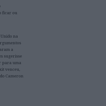
e
 ficar ou
 Unido na
 argumentos
garam a
em sugerisse
ar para uma
xit venceu,
indo Cameron