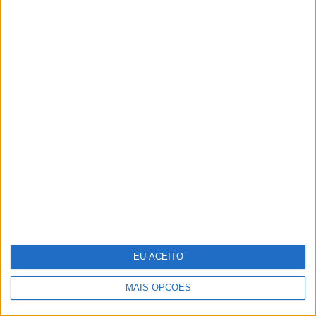
Sede da PIDE, o último bastião do
Estado Novo
EU ACEITO
MAIS OPÇÕES