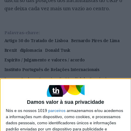
discurso das posições dos nacionalistas do UKIP o
que deixa cada vez mais um vazio ao centro.
Palavras-chave:
Artigo 50 do Tratado de Lisboa
Bernardo Pires de Lima
Brexit
diplomacia
Donald Tusk
Espírito / Julgamento e valores / acordo
Instituto Português de Relações Internacionais
Jeremy Corbyn
Organização Mundial do Comércio
Reino Unido da União Europeia
relações internacionais
The National
Theresa May
UE
UKIP
União Europeia
Damos valor à sua privacidade
VISÃO
Nós e os nossos 1019
parceiros
armazenamos e/ou acedemos
a informações num dispositivo, como cookies, e processamos
dados pessoais, como identificadores únicos e informações
padrão enviadas por um dispositivo para publicidade e