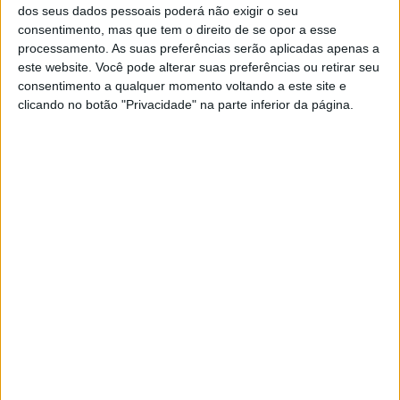
dos seus dados pessoais poderá não exigir o seu
Chegou o dia de votar o Brexit
consentimento, mas que tem o direito de se opor a esse
O parlamento britânico realiza hoje o chamado
processamento. As suas preferências serão aplicadas apenas a
"voto significativo" ao acordo proposto pelo
este website. Você pode alterar suas preferências ou retirar seu
governo conservador da primeira-ministra,
consentimento a qualquer momento voltando a este site e
Theresa May, para a saída da União Europeia
clicando no botão "Privacidade" na parte inferior da página.
(UE) dentro de 73 dias, a 29 de março
MUNDO