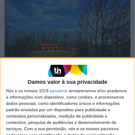
POLÍTICA
Deputados do PSD questionam
afastamento do IHRU da
Damos valor à sua privacidade
reconstrução de Pedrógão
Nós e os nossos 1019
parceiros
armazenamos e/ou acedemos
Teresa Morais, Margarida Balseiro Lopes e
a informações num dispositivo, como cookies, e processamos
Duarte Marques enviaram uma pergunta ao
dados pessoais, como identificadores únicos e informações
ministro do Ambiente sobre a controversa
padrão enviadas por um dispositivo para publicidade e
decisão do Governo. Na base está discrepância no
conteúdos personalizados, medição de publicidade e
número de casas a recuperar que constava no
conteúdos, pesquisa de audiências e desenvolvimento de
levantamento inicial do IHRU e a lista final
elaborada pela Câmara Municipal
serviços.
Com a sua permissão, nós e os nossos parceiros