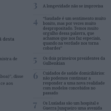
3
A longevidade não se improvisa
4
“Saudade é um sentimento muito
bonito, mas por vezes muito
despropositado. Temos muito
orgulho dessa palavra, que
achamos que nos faz especiais,
ã desta
quando na verdade nos torna
cobardes’’
5
Os dois primeiros presidentes da
nistra de
Gulbenkian
6
Cuidados de saúde domiciliários:
boa)”, disse
não podemos continuar a
ace aos
responder a uma nova realidade
com modelos concebidos no
passado
7
Os Lusíadas são um hospital e
Guerra Junqueiro uma avenida