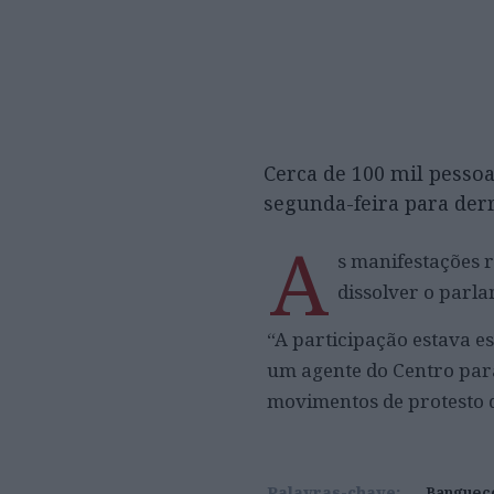
Cerca de 100 mil pesso
segunda-feira para der
A
s manifestações 
dissolver o parla
“A participação estava es
um agente do Centro para
movimentos de protesto 
Palavras-chave:
Banguec