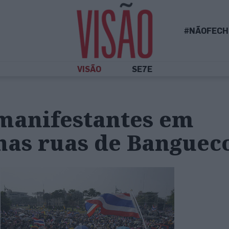
#NÃOFECH
VISÃO
SE7E
manifestantes em
 nas ruas de Banguec