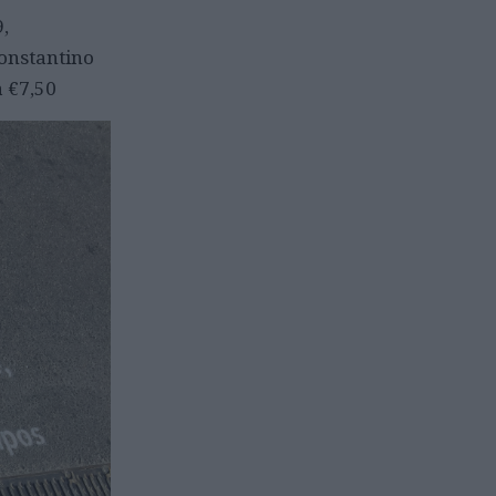
,
Constantino
a €7,50