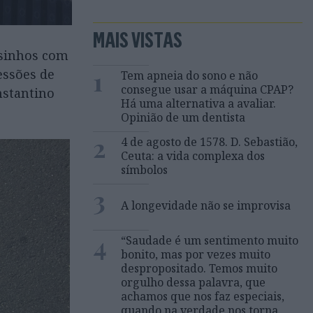
MAIS VISTAS
tosinhos com
1
essões de
Tem apneia do sono e não
consegue usar a máquina CPAP?
nstantino
Há uma alternativa a avaliar.
Opinião de um dentista
2
4 de agosto de 1578. D. Sebastião,
Ceuta: a vida complexa dos
símbolos
3
A longevidade não se improvisa
4
“Saudade é um sentimento muito
bonito, mas por vezes muito
despropositado. Temos muito
orgulho dessa palavra, que
achamos que nos faz especiais,
quando na verdade nos torna