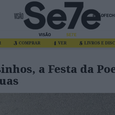
#NÃOFECH
VISÃO
SE7E
R
COMPRAR
VER
LIVROS E DIS
nhos, a Festa da Po
ruas