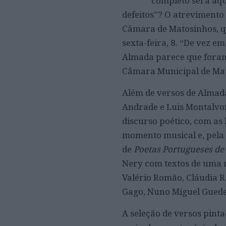
completo será aqu
defeitos”? O atrevimento
Câmara de Matosinhos, qu
sexta-feira, 8. “De vez 
Almada parece que foram
Câmara Municipal de Mat
Além de versos de Almada
Andrade e Luis Montalvor 
discurso poético, com as
momento musical e, pela 
de
Poetas Portugueses de
Nery com textos de uma n
Valério Romão, Cláudia R
Gago, Nuno Miguel Guedes
A seleção de versos pin