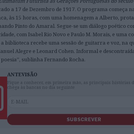
Ultimatum Futurista às Gerações Portuguesas do século
cado a 17 de Dezembro de 1917. O programa começa na
nca, às 15 horas, com uma homenagem a Alberto, prot
rnando Pinto do Amaral. Segue-se um diálogo poético co
idade, com Isabel Rio Novo e Paulo M. Morais, e uma 
 a biblioteca recebe uma sessão de guitarra e voz, na q
nuel Alegre e Leonard Cohen. Informal e descontraída,
 poesia”, sublinha Fernando Rocha.
ANTEVISÃO
Fique a conhecer, em primeira mão, as principais histórias 
chega às bancas no dia seguinte
SUBSCREVER