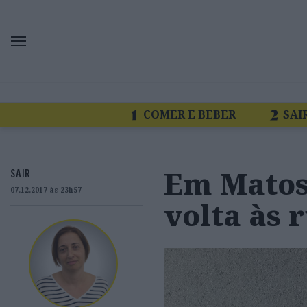
COMER E BEBER
SAI
Em Matosi
SAIR
07.12.2017 às 23h57
volta às 