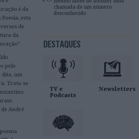
es e
mesmo antes de atender uma
chamada de um número
ocação é da
desconhecido
Poesia, esta
 versos de
tura da
DESTAQUES
vocação”.
aldo
ão pelo
 dita, um
a. Trata-se
TV e
Newsletters
nstantino
Podcasts
guram
s de André
e-poema