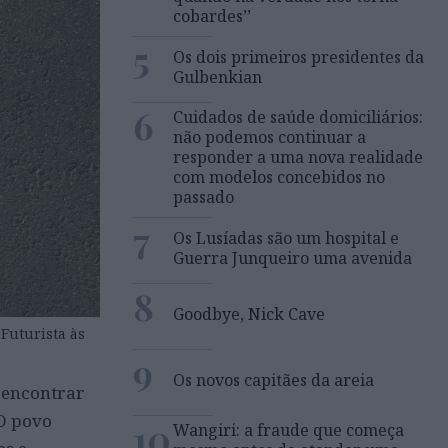
cobardes’’
5
Os dois primeiros presidentes da
Gulbenkian
6
Cuidados de saúde domiciliários:
não podemos continuar a
responder a uma nova realidade
com modelos concebidos no
passado
7
Os Lusíadas são um hospital e
Guerra Junqueiro uma avenida
8
Goodbye, Nick Cave
Futurista às
9
Os novos capitães da areia
, encontrar
“O povo
10
Wangiri: a fraude que começa