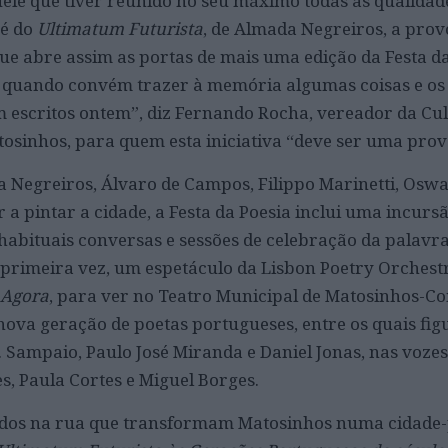
ele que tiver reunido no seu máximo todas as qualidad
 é do
Ultimatum Futurista
, de Almada Negreiros, a prov
e abre assim as portas de mais uma edição da Festa da 
em quando convém trazer à memória algumas coisas e os
 escritos ontem”, diz Fernando Rocha, vereador da Cul
osinhos, para quem esta iniciativa “deve ser uma pro
 Negreiros, Álvaro de Campos, Filippo Marinetti, Osw
a pintar a cidade, a Festa da Poesia inclui uma incurs
 habituais conversas e sessões de celebração da palavra
primeira vez, um espetáculo da Lisbon Poetry Orchestr
 Agora
, para ver no Teatro Municipal de Matosinhos-Co
ova geração de poetas portugueses, entre os quais fi
. Sampaio, Paulo José Miranda e Daniel Jonas, nas voze
, Paula Cortes e Miguel Borges.
tados na rua que transformam Matosinhos numa cidad