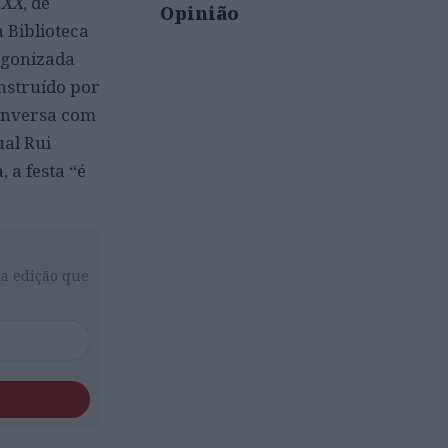
 XX
, de
Opinião
 Biblioteca
agonizada
nstruído por
conversa com
ual Rui
 a festa “é
da edição que