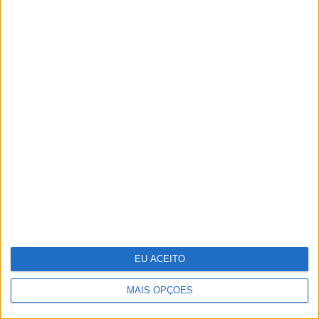
CULTURA
“Soy Cuba”: O filme comunista que
precisou de Hollywood para
ressuscitar
EU ACEITO
MAIS OPÇÕES