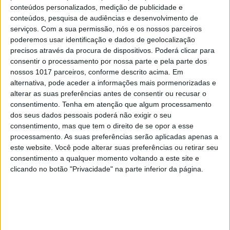
conteúdos personalizados, medição de publicidade e
ser duras, e as verdes as mais saudáveis.
conteúdos, pesquisa de audiências e desenvolvimento de
serviços.
Com a sua permissão, nós e os nossos parceiros
poderemos usar identificação e dados de geolocalização
precisos através da procura de dispositivos. Poderá clicar para
consentir o processamento por nossa parte e pela parte dos
nossos 1017 parceiros, conforme descrito acima. Em
alternativa, pode aceder a informações mais pormenorizadas e
alterar as suas preferências antes de consentir ou recusar o
consentimento.
Tenha em atenção que algum processamento
dos seus dados pessoais poderá não exigir o seu
consentimento, mas que tem o direito de se opor a esse
processamento. As suas preferências serão aplicadas apenas a
este website. Você pode alterar suas preferências ou retirar seu
consentimento a qualquer momento voltando a este site e
clicando no botão "Privacidade" na parte inferior da página.
Salada de polvo com batata-doce e hortelã, na Tasca da
Esquina
Estes ensinamentos são passados enquanto
provamos uns estaladiços camarões fritos em