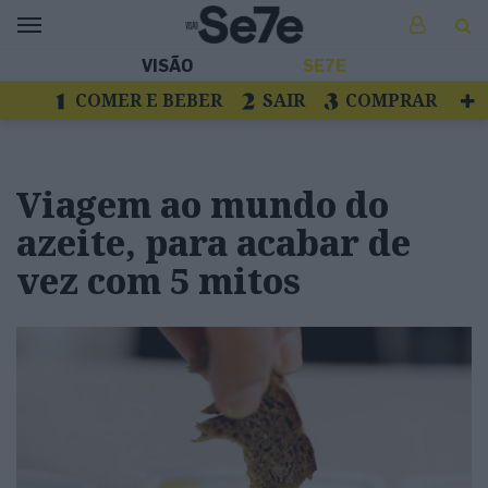
VISÃO
SE7E
COMER E BEBER
SAIR
COMPRAR
VER
LIVROS E DISCOS
TV
ESCAPAR
Viagem ao mundo do
azeite, para acabar de
vez com 5 mitos