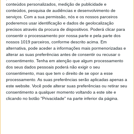
conteúdos personalizados, medição de publicidade e
conteúdos, pesquisa de audiências e desenvolvimento de
serviços.
Com a sua permissão, nós e os nossos parceiros
poderemos usar identificação e dados de geolocalização
precisos através da procura de dispositivos. Poderá clicar para
consentir o processamento por nossa parte e pela parte dos
nossos 1019 parceiros, conforme descrito acima. Em
alternativa, pode aceder a informações mais pormenorizadas e
“Voltar ao Algarve é sempre bom”, diz o chefe Albano
alterar as suas preferências antes de consentir ou recusar o
Lourenço, que, antes de estar na Quinta das Lágrimas, em
consentimento.
Tenha em atenção que algum processamento
Coimbra, comandou a cozinha do São Gabriel, em Almancil
dos seus dados pessoais poderá não exigir o seu
consentimento, mas que tem o direito de se opor a esse
Se não houvesse ostras…
processamento. As suas preferências serão aplicadas apenas a
este website. Você pode alterar suas preferências ou retirar seu
Os vinhos são todos portugueses. Salvador Lucena,
consentimento a qualquer momento voltando a este site e
o diretor do hotel, conta que quando abriram, em
clicando no botão "Privacidade" na parte inferior da página.
2008, a carta oferecia muitas marcas
internacionais, mas que essa filosofia caiu em
desuso. Hoje, o que procuram os hóspedes é
conhecer o que por cá se faz de melhor em termos