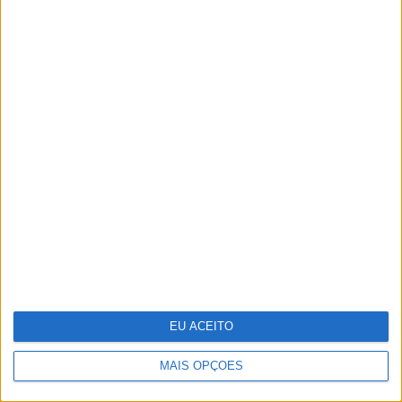
Fotografia: Os tigres de Maria da
Luz
EU ACEITO
MAIS OPÇÕES
Portugália Belém reabre renovada