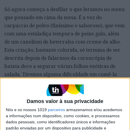
Só agora começa a desfilar o que leramos no menu
que pousado em cima da mesa. É a vez do
carpaccio de polvo (finíssimo e saboroso), que vem
com uma estaladiça tempura de peixe galo, além
de um canelloni de beterraba com creme de alho.
Esta criação, bastante colorida, só termina de ser
descrita depois de falarmos da cornucópia de
batata doce a segurar várias folhas exóticas de
salada. Tivemos alguma dificuldade em comê-la
sem deixar tudo pelo caminho…
Damos valor à sua privacidade
Nós e os nossos 1019
parceiros
armazenamos e/ou acedemos
a informações num dispositivo, como cookies, e processamos
dados pessoais, como identificadores únicos e informações
padrão enviadas por um dispositivo para publicidade e