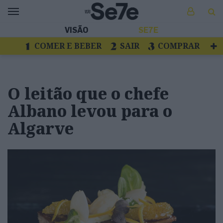
VISÃO
SE7E
COMER E BEBER
SAIR
COMPRAR
VER
LIVROS E DISCOS
TV
ESCAPAR
O leitão que o chefe
Albano levou para o
Algarve