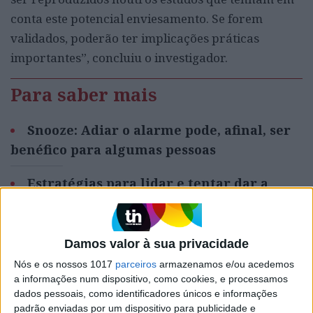
conta este potencial enviesamento. Se forem
validados, poderão ter implicações práticas
importantes”, concluiu o investigador.
Para saber mais
Snooze: Adiar o alarme pode, afinal, ser
benéfico para algumas pessoas
Estratégias para lidar e tentar dar a
volta à ansiedade
Adia várias vezes o alarme de manhã? O
Damos valor à sua privacidade
problema que pode estar por detrás da
Nós e os nossos 1017
parceiros
armazenamos e/ou acedemos
“mania”
a informações num dispositivo, como cookies, e processamos
dados pessoais, como identificadores únicos e informações
padrão enviadas por um dispositivo para publicidade e