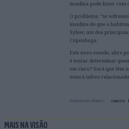
insulina pode fazer com 
O problema: “se sofremos
insulina do que o habitu
Sylow, um dos principais
Copenhaga.
Este novo estudo, abre p
é tentar determinar quem
em risco? Será que têm u
estará talvez relacionad
Palavras-chave:
cancro
MAIS NA VISÃO