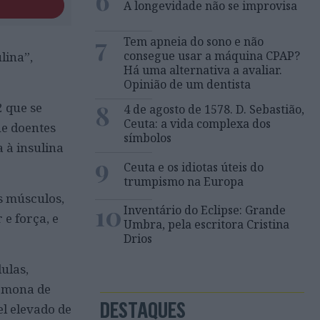
6
A longevidade não se improvisa
7
Tem apneia do sono e não
consegue usar a máquina CPAP?
lina”,
Há uma alternativa a avaliar.
Opinião de um dentista
8
2 que se
4 de agosto de 1578. D. Sebastião,
Ceuta: a vida complexa dos
ue doentes
símbolos
 à insulina
9
Ceuta e os idiotas úteis do
trumpismo na Europa
s músculos,
10
Inventário do Eclipse: Grande
e força, e
Umbra, pela escritora Cristina
Drios
ulas,
ormona de
DESTAQUES
el elevado de