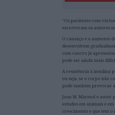
“Os pacientes com vários
escreveram os autores no
O cansaço e o aumento da 
desenvolvem gradualmente
com cancro já apresentam
pode ser ainda mais difíci
A resistência à insulina
ou seja, se o corpo não 
pode também provocar a 
Joan M. Màrmol o autor p
estudos em animais e em
crescimento e que tem o 