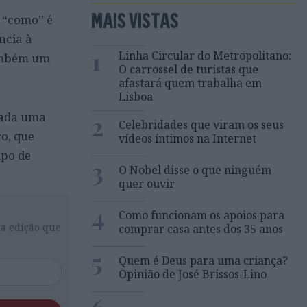
MAIS VISTAS
O “como” é
ncia à
1
Linha Circular do Metropolitano:
também um
O carrossel de turistas que
afastará quem trabalha em
Lisboa
izada uma
2
Celebridades que viram os seus
ro, que
vídeos íntimos na Internet
upo de
3
O Nobel disse o que ninguém
quer ouvir
4
Como funcionam os apoios para
da edição que
comprar casa antes dos 35 anos
5
Quem é Deus para uma criança?
Opinião de José Brissos-Lino