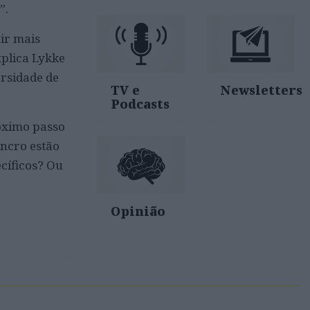
”.
zir mais
xplica Lykke
ersidade de
TV e
Newsletters
Podcasts
róximo passo
ancro estão
cíficos? Ou
Opinião