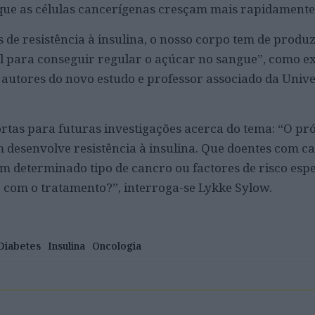
que as células cancerígenas cresçam mais rapidamente
 de resistência à insulina, o nosso corpo tem de produ
al para conseguir regular o açúcar no sangue”, como e
 autores do novo estudo e professor associado da Univ
ortas para futuras investigações acerca do tema: “O p
 desenvolve resistência à insulina. Que doentes com c
m determinado tipo de cancro ou factores de risco espe
o com o tratamento?”, interroga-se
Lykke Sylow.
Diabetes
Insulina
Oncologia