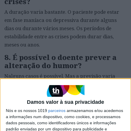
crises?
A duração varia bastante. O paciente pode estar
em fase maníaca ou depressiva durante alguns
dias ou durante vários meses. Os períodos de
estabilidade entre as crises podem durar dias,
meses ou anos.
8. É possível o doente prever a
alteração do humor?
Nalguns casos é possível. Mas a previsão varia
consoante o caso clínico, uma vez que alguns
pacientes têm uma ou duas crises em toda a vida e
outros recaem, por repetidas vezes, em certas
Damos valor à sua privacidade
alturas do ano, caso não estejam a beneficiar de
Nós e os nossos 1019
parceiros
armazenamos e/ou acedemos
um tratamento coeso e monitorizado. Noutros
a informações num dispositivo, como cookies, e processamos
dados pessoais, como identificadores únicos e informações
casos, podem registar-se os chamados ciclos
padrão enviadas por um dispositivo para publicidade e